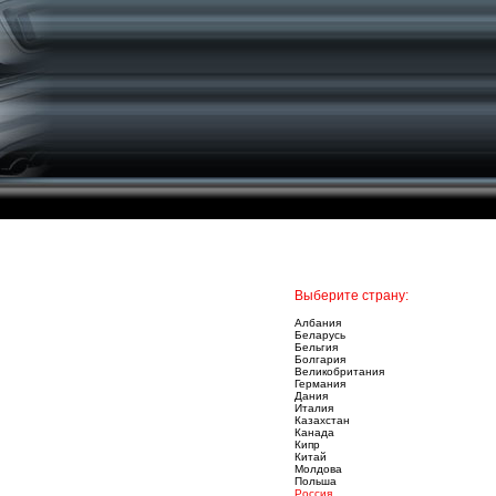
Выберите страну:
Албания
Беларусь
Бельгия
Болгария
Великобритания
Германия
Дания
Италия
Казахстан
Канада
Кипр
Китай
Молдова
Польша
Россия