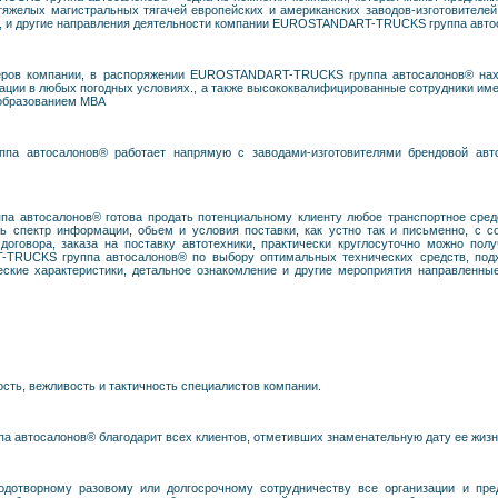
тяжелых магистральных тягачей европейских и американских заводов-изготовителей.
и., и другие направления деятельности компании EUROSTANDART-TRUCKS группа авт
неров компании, в распоряжении EUROSTANDART-TRUCKS группа автосалонов® нах
атации в любых погодных условиях., а также высококвалифицированные сотрудники 
 образованием МВА
 автосалонов® работает напрямую с заводами-изготовителями брендовой автот
автосалонов® готова продать потенциальному клиенту любое транспортное средст
сь спектр информации, обьем и условия поставки, как устно так и письменно, с 
оговора, заказа на поставку автотехники, практически круглосуточно можно пол
TRUCKS группа автосалонов® по выбору оптимальных технических средств, под
еские характеристики, детальное ознакомление и другие мероприятия направленны
сть, вежливость и тактичность специалистов компании.
втосалонов® благодарит всех клиентов, отметивших знаменательную дату ее жизн
одотворному разовому или долгосрочному сотрудничеству все организации и пред