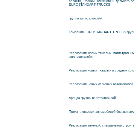
области, России, ближнего и дальнего 
EUROSTANDART-TRUCKS
группа автосалонов®.
Компания EUROSTANDART-TRUCKS группа а
Реализация новых тяжелых магистральных
изготовителей),
Реализация новых тяжелых и средних груз
Реализация новых легковых автомобилей 
Аренда грузовых автомобилей
Прокат легковых автомобилей без экипажа
Реализация тяжелой, специальной строите