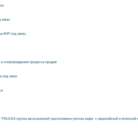
каз
д заказ
а КНР под заказ;
, и сопровождению процесса продаж
и под заказ
са
RUCKS группа автосалонов® расположено уютное кафе- с европейской и японской к