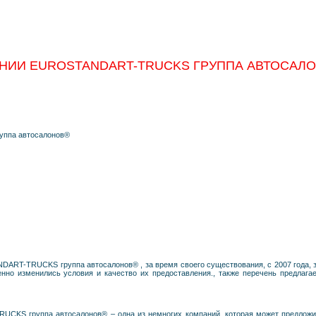
НИИ EUROSTANDART-TRUCKS ГРУППА АВТОСАЛ
па автосалонов®
ART-TRUCKS группа автосалонов® , за время своего существования, с 2007 года, 
нно изменились условия и качество их предоставления., также перечень предлагае
CKS группа автосалонов® – одна из немногих компаний, которая может предложит