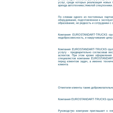
услуг, среди которых реализация новых 
аренда автотехники,тяжелой спецтехник
По словам одного из постоянных парт
оборудование, подготовленное к эксплу
образование, не редкость и сотрудники с
Компания EUROSTANDART-TRUCKS группа
недобросовесность, и накручивание цены
Компания EUROSTANDART-TRUCKS группа 
услугу - предварительно согласовав ве
аспектов. При этом кроме оформления д
специалистов компании EUROSTANDART-
перед клиентом задач, а именно технич
клиента
Отметили клиенты также доброжелательно
Компания EUROSTANDART-TRUCKS группа а
Руководство компании приглашает к пл