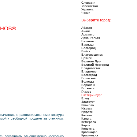
Словакия
Узбекистан
Украина
Чехия
Выберите город:
ОНОВ®
Абакан
Анапа
Армавир
Архангельск
Балаково
Барнаул
Белгород
Бийск
Благовещенск
Брянск
Великие Луки
Великий Новгород
Владивосток
Владимир
Волгоград
Волжский
Вологда
Воронеж
Воткинск
Глазов
Екатеринбург
Елец
Златоуст
Иваново
Ижевск
Иркутск
значительно расширилась номенклатура
Казань
мой к свободной продаже автотехники,
Калуга
Кемерово
Киров
Коломна
Краснодар
Красноярск
ь заказчикам одновременно несколько