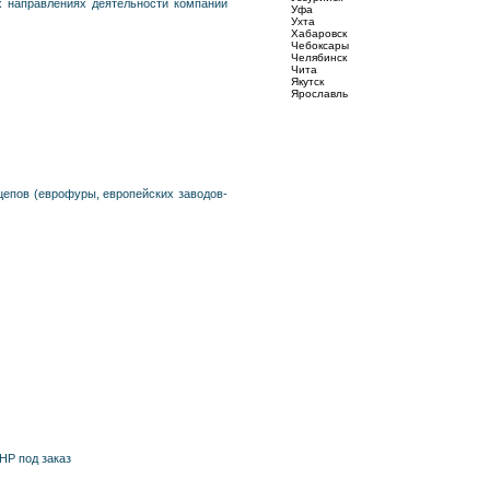
х направлениях деятельности компании
Уфа
Ухта
Хабаровск
Чебоксары
Челябинск
Чита
Якутск
Ярослaвль
цепов (еврофуры, европейских заводов-
НР под заказ