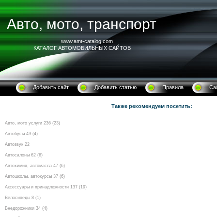
Авто, мото, транспорт
www.amt-catalog.com
КАТАЛОГ АВТОМОБИЛЬНЫХ САЙТОВ
Добавить сайт
Добавить статью
Правила
Са
Также рекомендуем посетить:
Авто, мото услуги 236 (23)
Автобусы 49 (4)
Автозвук 22
Автосалоны 62 (6)
Автохимия, автомасла 47 (6)
Автошколы, автокурсы 37 (6)
Аксессуары и принадлежности 137 (19)
Велосипеды 8 (1)
Внедорожники 34 (4)