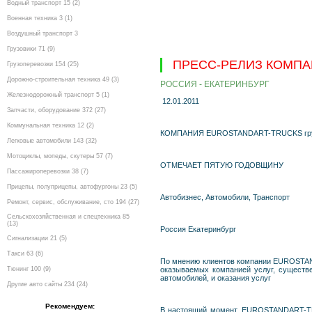
Водный транспорт 15 (2)
Военная техника 3 (1)
Воздушный транспорт 3
Грузовики 71 (9)
ПРЕСС-РЕЛИЗ КОМПА
Грузоперевозки 154 (25)
Дорожно-строительная техника 49 (3)
РОССИЯ - ЕКАТЕРИНБУРГ
Железнодорожный транспорт 5 (1)
12.01.2011
Запчасти, оборудование 372 (27)
Коммунальная техника 12 (2)
КОМПАНИЯ EUROSTANDART-TRUCKS груп
Легковые автомобили 143 (32)
Мотоциклы, мопеды, скутеры 57 (7)
ОТМЕЧАЕТ ПЯТУЮ ГОДОВЩИНУ
Пассажироперевозки 38 (7)
Прицепы, полуприцепы, автофургоны 23 (5)
Автобизнес, Автомобили, Транспорт
Ремонт, сервис, обслуживание, сто 194 (27)
Сельскохозяйственная и спецтехника 85
(13)
Россия Екатеринбург
Сигнализации 21 (5)
Такси 63 (6)
По мнению клиентов компании EUROSTAND
Тюнинг 100 (9)
оказываемых компанией услуг, существе
автомобилей, и оказания услуг
Другие авто сайты 234 (24)
Рекомендуем:
В настоящий момент, EUROSTANDART-TRU