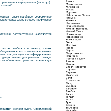
Липецк
, реализация европрицепов (еврофур).,
Магнитогорск
осалонов®
Мичуринск
Москва
Мурманск
Набережные Челны
одится только новейшее, современное
Нальчик
имеющие обязательно высшее профильное
Находка
Нефтекамск
Нижневартовск
Нижний Новгород
Нижний Тагил
ехники, соответственно исключаются
Новокузнецк
Новороссийск
Новосибирск
Омск
Оренбург
Пенза
во, автомобиль, спецтехнику, оказать
Пермь
соблюдением всего комплекса правовых
Петрозаводск
учить консультации квалифицированных
Пятигорск
ходящих именно для решения стоящих
Ростов-на-Дону
е на облегчение принятия решения для
Рязань
Самара
Санкт Петербург
Сарапул
Саратов
Смоленск
Сочи
Ставрополь
Сургут
Сызрань
Таганрог
Тамбов
Тверь
Тольяти
и.
Томск
Тула
Тюмень
Ульяновск
приятия Екатеринбурга, Свердловской
Уссурийск