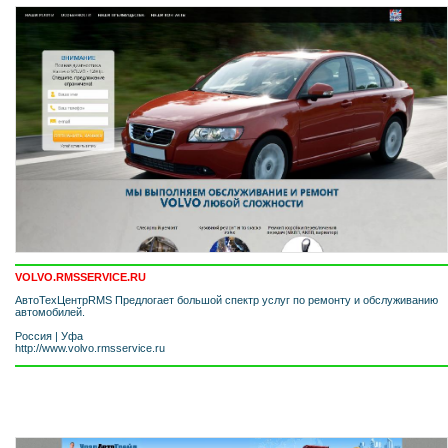
VOLVO.RMSSERVICE.RU
АвтоТехЦентрRMS Предлогает большой спектр услуг по ремонту и обслуживанию
автомобилей.
Россия
|
Уфа
http://www.volvo.rmsservice.ru