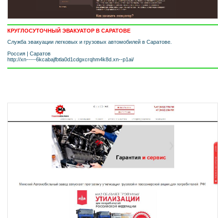
КРУГЛОСУТОЧНЫЙ ЭВАКУАТОР В САРАТОВЕ
Служба эвакуации легковых и грузовых автомобилей в Саратове.
Россия
|
Саратов
http://xn-----6kcabajfbtla0d1cdgxcrqhm4k8d.xn--p1ai/