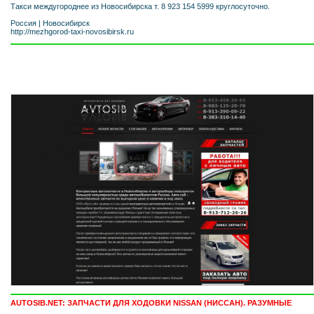
Такси междугороднее из Новосибирска т. 8 923 154 5999 круглосуточно.
Россия
|
Новосибирск
http://mezhgorod-taxi-novosibirsk.ru
AUTOSIB.NET: ЗАПЧАСТИ ДЛЯ ХОДОВКИ NISSAN (НИССАН). РАЗУМНЫЕ