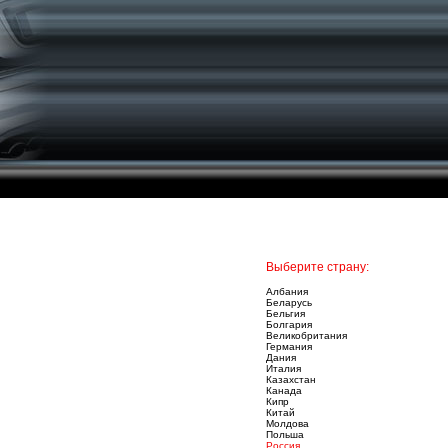
Выберите страну:
Албания
Беларусь
Бельгия
Болгария
Великобритания
Германия
Дания
Италия
Казахстан
Канада
Кипр
Китай
Молдова
Польша
Россия