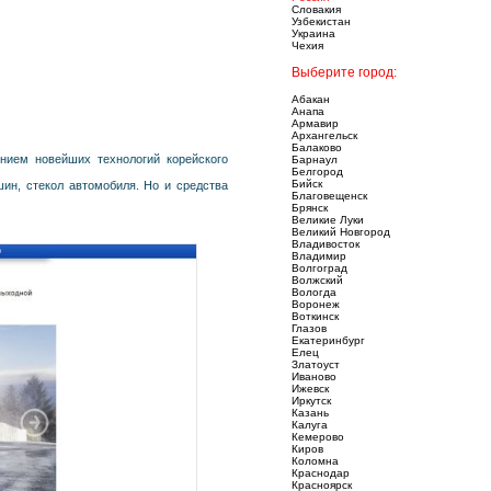
Словакия
Узбекистан
Украина
Чехия
Выберите город:
Абакан
Анапа
Армавир
Архангельск
Балаково
нием новейших технологий корейского
Барнаул
Белгород
Бийск
шин, стекол автомобиля. Но и средства
Благовещенск
Брянск
Великие Луки
Великий Новгород
Владивосток
Владимир
Волгоград
Волжский
Вологда
Воронеж
Воткинск
Глазов
Екатеринбург
Елец
Златоуст
Иваново
Ижевск
Иркутск
Казань
Калуга
Кемерово
Киров
Коломна
Краснодар
Красноярск