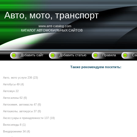
Авто, мото, транспорт
www.amt-catalog.com
КАТАЛОГ АВТОМОБИЛЬНЫХ САЙТОВ
Добавить сайт
Добавить статью
Правила
Са
Также рекомендуем посетить:
Авто, мото услуги 236 (23)
Автобусы 49 (4)
Автозвук 22
Автосалоны 62 (6)
Автохимия, автомасла 47 (6)
Автошколы, автокурсы 37 (6)
Аксессуары и принадлежности 137 (19)
Велосипеды 8 (1)
Внедорожники 34 (4)