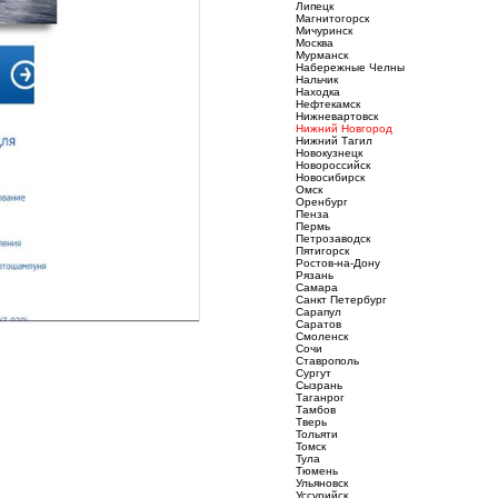
Липецк
Магнитогорск
Мичуринск
Москва
Мурманск
Набережные Челны
Нальчик
Находка
Нефтекамск
Нижневартовск
Нижний Новгород
Нижний Тагил
Новокузнецк
Новороссийск
Новосибирск
Омск
Оренбург
Пенза
Пермь
Петрозаводск
Пятигорск
Ростов-на-Дону
Рязань
Самара
Санкт Петербург
Сарапул
Саратов
Смоленск
Сочи
Ставрополь
Сургут
Сызрань
Таганрог
Тамбов
Тверь
Тольяти
Томск
Тула
Тюмень
Ульяновск
Уссурийск