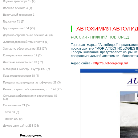
Водный транспорт 15 (2)
Военная техника 3 (1)
Воздушный транспорт 3
Грузовики 71 (9)
АВТОХИМИЯ АВТОЛИ
Грузоперевозки 154 (25)
Дорожно-строительная техника 49 (3)
РОССИЯ - НИЖНИЙ НОВГОРОД
Железнодорожный транспорт 5 (1)
Торговая марка "АвтоЛидер" представл
производителя "MORIA TECHNOLOGIES I
Запчасти, оборудование 372 (27)
Теперь компания представляет на рынке 
Коммунальная техника 12 (2)
профессиональной автохимии - бесконта
Легковые автомобили 143 (32)
Адрес сайта -
http://autolidergroup.ru/
Мотоциклы, мопеды, скутеры 57 (7)
Пассажироперевозки 38 (7)
Прицепы, полуприцепы, автофургоны 23 (5)
Ремонт, сервис, обслуживание, сто 194 (27)
Сельскохозяйственная и спецтехника 85
(13)
Сигнализации 21 (5)
Такси 63 (6)
Тюнинг 100 (9)
Другие авто сайты 234 (24)
Рекомендуем: