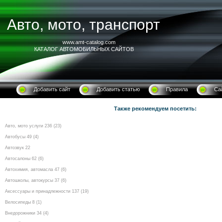
Авто, мото, транспорт
www.amt-catalog.com
КАТАЛОГ АВТОМОБИЛЬНЫХ САЙТОВ
Добавить сайт
Добавить статью
Правила
Са
Также рекомендуем посетить:
Авто, мото услуги 236 (23)
Автобусы 49 (4)
Автозвук 22
Автосалоны 62 (6)
Автохимия, автомасла 47 (6)
Автошколы, автокурсы 37 (6)
Аксессуары и принадлежности 137 (19)
Велосипеды 8 (1)
Внедорожники 34 (4)