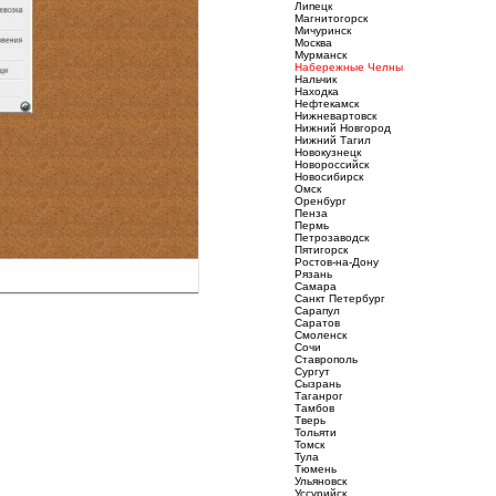
Липецк
Магнитогорск
Мичуринск
Москва
Мурманск
Набережные Челны
Нальчик
Находка
Нефтекамск
Нижневартовск
Нижний Новгород
Нижний Тагил
Новокузнецк
Новороссийск
Новосибирск
Омск
Оренбург
Пенза
Пермь
Петрозаводск
Пятигорск
Ростов-на-Дону
Рязань
Самара
Санкт Петербург
Сарапул
Саратов
Смоленск
Сочи
Ставрополь
Сургут
Сызрань
Таганрог
Тамбов
Тверь
Тольяти
Томск
Тула
Тюмень
Ульяновск
Уссурийск