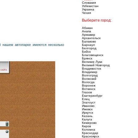
Словакия
Узбекистан
Украина
Чехия
Выберите город:
Абакан
Анапа
Армавир
Архангельск
Балаково
В нашем автопарке имеются несколько
Барнаул
Белгород
Бийск
Благовещенск
Брянск
Великие Луки
Великий Новгород
Владивосток
Владимир
Волгоград
Волжский
Вологда
Воронеж
Воткинск
Глазов
Екатеринбург
Елец
Златоуст
Иваново
Ижевск
Иркутск
Казань
Калуга
Кемерово
Киров
Коломна
Краснодар
Красноярск