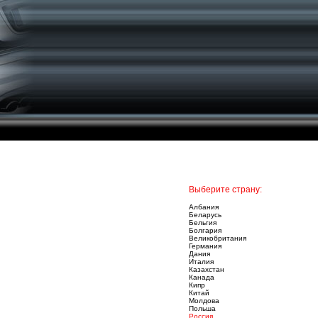
Выберите страну:
Албания
Беларусь
Бельгия
Болгария
Великобритания
Германия
Дания
Италия
Казахстан
Канада
Кипр
Китай
Молдова
Польша
Россия