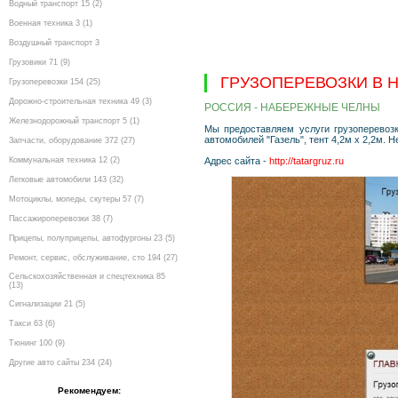
Водный транспорт 15 (2)
Военная техника 3 (1)
Воздушный транспорт 3
Грузовики 71 (9)
ГРУЗОПЕРЕВОЗКИ В 
Грузоперевозки 154 (25)
Дорожно-строительная техника 49 (3)
РОССИЯ - НАБЕРЕЖНЫЕ ЧЕЛНЫ
Железнодорожный транспорт 5 (1)
Мы предоставляем услуги грузоперевоз
автомобилей "Газель", тент 4,2м х 2,2м. 
Запчасти, оборудование 372 (27)
Коммунальная техника 12 (2)
Адрес сайта -
http://tatargruz.ru
Легковые автомобили 143 (32)
Мотоциклы, мопеды, скутеры 57 (7)
Пассажироперевозки 38 (7)
Прицепы, полуприцепы, автофургоны 23 (5)
Ремонт, сервис, обслуживание, сто 194 (27)
Сельскохозяйственная и спецтехника 85
(13)
Сигнализации 21 (5)
Такси 63 (6)
Тюнинг 100 (9)
Другие авто сайты 234 (24)
Рекомендуем: