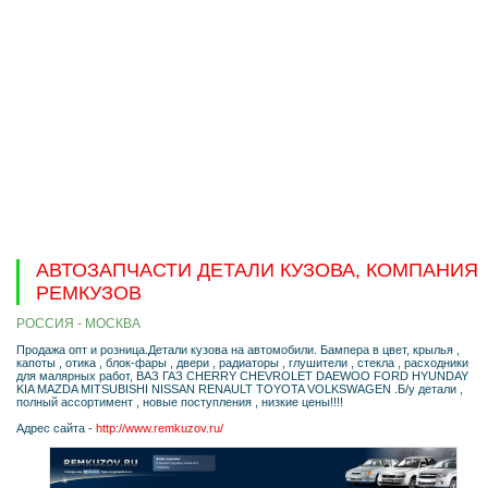
АВТОЗАПЧАСТИ ДЕТАЛИ КУЗОВА, КОМПАНИЯ
РЕМКУЗОВ
РОССИЯ - МОСКВА
Продажа опт и розница.Детали кузова на автомобили. Бампера в цвет, крылья ,
капоты , отика , блок-фары , двери , радиаторы , глушители , стекла , расходники
для малярных работ, ВАЗ ГАЗ CHERRY CHEVROLET DAEWOO FORD HYUNDAY
KIA MAZDA MITSUBISHI NISSAN RENAULT TOYOTA VOLKSWAGEN .Б/у детали ,
полный ассортимент , новые поступления , низкие цены!!!!
Адрес сайта -
http://www.remkuzov.ru/