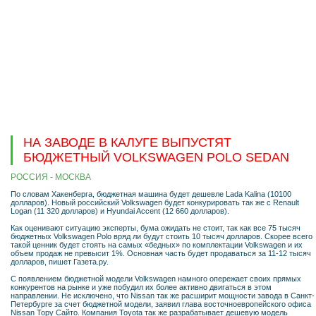
НА ЗАВОДЕ В КАЛУГЕ ВЫПУСТЯТ
БЮДЖЕТНЫЙ VOLKSWAGEN POLO SEDAN
РОССИЯ - МОСКВА
По словам Хакенберга, бюджетная машина будет дешевле Lada Kalina (10100
долларов). Новый российский Volkswagen будет конкурировать так же с Renault
Logan (11 320 долларов) и Hyundai Accent (12 660 долларов).
Как оценивают ситуацию эксперты, бума ожидать не стоит, так как все 75 тысяч
бюджетных Volkswagen Polo вряд ли будут стоить 10 тысяч долларов. Скорее всего
такой ценник будет стоять на самых «бедных» по комплектации Volkswagen и их
объем продаж не превысит 1%. Основная часть будет продаваться за 11-12 тысяч
долларов, пишет Газета.ру.
С появлением бюджетной модели Volkswagen намного опережает своих прямых
конкурентов на рынке и уже побудил их более активно двигаться в этом
направлении. Не исключено, что Nissan так же расширит мощности завода в Санкт-
Петербурге за счет бюджетной модели, заявил глава восточноевропейского офиса
Nissan Тору Сайто. Компания Toyota так же разрабатывает дешевую модель