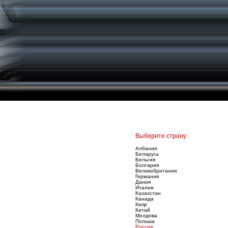
Выберите страну:
Албания
Беларусь
Бельгия
Болгария
Великобритания
Германия
Дания
Италия
Казахстан
Канада
Кипр
Китай
Молдова
Польша
Россия