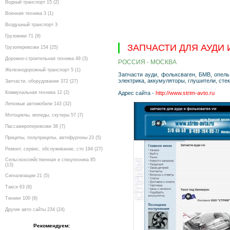
Водный транспорт 15 (2)
Военная техника 3 (1)
Воздушный транспорт 3
Грузовики 71 (9)
ЗАПЧАСТИ ДЛЯ АУДИ
Грузоперевозки 154 (25)
Дорожно-строительная техника 49 (3)
РОССИЯ - МОСКВА
Железнодорожный транспорт 5 (1)
Запчасти aуди, фольксваген, БМВ, опель.
электрика, аккумуляторы, глушители, стек
Запчасти, оборудование 372 (27)
Коммунальная техника 12 (2)
Адрес сайта -
http://www.strim-avto.ru
Легковые автомобили 143 (32)
Мотоциклы, мопеды, скутеры 57 (7)
Пассажироперевозки 38 (7)
Прицепы, полуприцепы, автофургоны 23 (5)
Ремонт, сервис, обслуживание, сто 194 (27)
Сельскохозяйственная и спецтехника 85
(13)
Сигнализации 21 (5)
Такси 63 (6)
Тюнинг 100 (9)
Другие авто сайты 234 (24)
Рекомендуем: