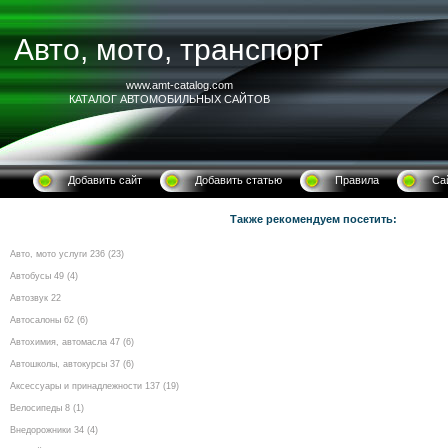
Авто, мото, транспорт
www.amt-catalog.com
КАТАЛОГ АВТОМОБИЛЬНЫХ САЙТОВ
Добавить сайт
Добавить статью
Правила
Са
Также рекомендуем посетить:
Авто, мото услуги 236 (23)
Автобусы 49 (4)
Автозвук 22
Автосалоны 62 (6)
Автохимия, автомасла 47 (6)
Автошколы, автокурсы 37 (6)
Аксессуары и принадлежности 137 (19)
Велосипеды 8 (1)
Внедорожники 34 (4)