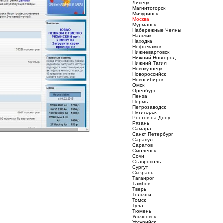
Липецк
Магнитогорск
Мичуринск
Москва
Мурманск
Набережные Челны
Нальчик
Находка
Нефтекамск
Нижневартовск
Нижний Новгород
Нижний Тагил
Новокузнецк
Новороссийск
Новосибирск
Омск
Оренбург
Пенза
Пермь
Петрозаводск
Пятигорск
Ростов-на-Дону
Рязань
Самара
Санкт Петербург
Сарапул
Саратов
Смоленск
Сочи
Ставрополь
Сургут
Сызрань
Таганрог
Тамбов
Тверь
Тольяти
Томск
Тула
Тюмень
Ульяновск
Уссурийск