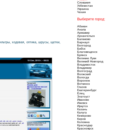
Словакия
Узбекистан
Украина
Чехия
Выберите город:
Абакан
Анапа
Армавир
Архангельск
Балаково
ильтры, ходовая, оптика, шрусы, щетки,
Барнаул
Белгород
Бийск
Благовещенск
Брянск
Великие Луки
Великий Новгород
Владивосток
Владимир
Волгоград
Волжский
Вологда
Воронеж
Воткинск
Глазов
Екатеринбург
Елец
Златоуст
Иваново
Ижевск
Иркутск
Казань
Калуга
Кемерово
Киров
Коломна
Краснодар
Красноярск