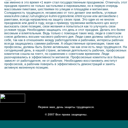
как именно в это время «1 мая» стал государственным праздником. Отмечать этот
праздник принято не только застольями и пированьями, но в первую очередь
массовыми пикетами, шествиями по улицам и площадям и митингами.
Солидарность трудящихся, независимо от того делают они мебель, угловые
www.kuhni-zakaz.ru/ru/uglovye-kuhni-izgotovlenie.shtml кухни или автомобили с
ракетами, всегда направлена на защиту своих прав. Это один из не многих
праздников или дней в году, когда к примеру труженики мебельного цех могут
высказать свою позицию, свои желания и попытаться как то улучшить свои
условия труда. Необходимо защищать это день и этот праздник. Делать его более
весомым и влиятельным. Ведь только с помощью таких мер, люди в советском
союзе добились восьми часового рабочего дня. Люди сами должны заботиться о
себе, так как в отношениях между работодателем и рабочими, интересы рабочих
всегда защищались самими рабочим. А общественные организации, такие как
профсоюзы, должны быть более активными, так как огни есть лицо трудящихся. На
сегодняшний день, в нашей стране, активная деятельность рабочих, профсоюзных
комитетов сошла на «нет», по сравнению с советским временем. Люди
разочаровались в эффективности митингов. Профсоюзные комитеты все больше
зависят от работодателя, не от рабочих. Необходимо восстановить институт
профсоюзов, а рабочим поверить в эффективность демонстраций и занять
активную жизненную позицию.
Первое мая, день защиты трудящихся.
© 2007 Все права защищены.