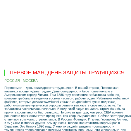
ПЕРВОЕ МАЯ, ДЕНЬ ЗАЩИТЫ ТРУДЯЩИХСЯ.
РОССИЯ - МОСКВА
Первое мая – день солидарности трудящихся. В нашей стране, Первое мая
назвался проще: «День труда». День солидарности берет свое начало в
Американском городе Чикаго. Там 1886 году произошла забастовка рабочих,
которые требовали введения восьми часового рабочего дня. Работники мебельной
фабрики, которые делали www.kuhni-zakaz.ru/ru/pod.shtml кухни под заказ,
работники металлургической отросли решили высказать свое несогласие. Та
забастовка закончилась печально. В ходе этой акции началась стрельба и была
пролита кровь многих бастовавших. Но спустя три года, конгресс США принял
решение о признании этого праздника, как «борьбы рабочих». Сейчас этот праздник
отмечают во многих странах мира. В России, Франции, Италии, Германии, Англии,
ЮАР, США и многих других. Коммунисты Первое мая отметили первый раз в
Варшаве. Это было в 1890 году. У многих людей праздник «солидарности
трудящихся» тесно связан с великим советским прошлым. Это и правильно, так