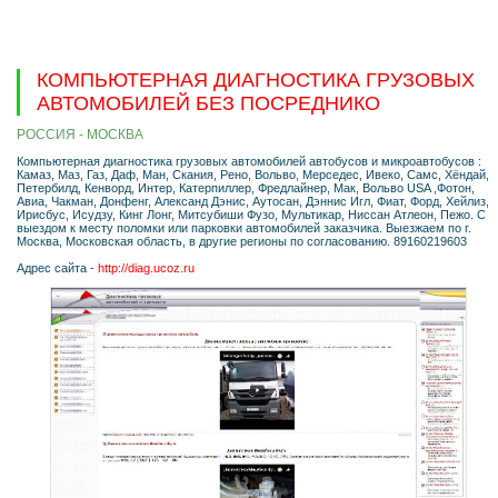
КОМПЬЮТЕРНАЯ ДИАГНОСТИКА ГРУЗОВЫХ
АВТОМОБИЛЕЙ БЕЗ ПОСРЕДНИКО
РОССИЯ - МОСКВА
Компьютерная диагностика грузовых автомобилей автобусов и микроавтобусов :
Камаз, Маз, Газ, Даф, Ман, Скания, Рено, Вольво, Мерседес, Ивеко, Самс, Хёндай,
Петербилд, Кенворд, Интер, Катерпиллер, Фредлайнер, Мак, Вольво USA ,Фотон,
Авиа, Чакман, Донфенг, Александ Дэнис, Аутосан, Дэннис Игл, Фиат, Форд, Хейлиз,
Ирисбус, Исудзу, Кинг Лонг, Митсубиши Фузо, Мультикар, Ниссан Атлеон, Пежо. С
выездом к месту поломки или парковки автомобилей заказчика. Выезжаем по г.
Москва, Московская область, в другие регионы по согласованию. 89160219603
Адрес сайта -
http://diag.ucoz.ru