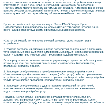
соответствие применяемых материалов и запасных частей требованиям завода-
изготовителя, но ни в коей мере не указывают Вам место их приобретения.
Поэтому смело можете покупать их там, где они дешевле. А мастера технических
центров обязаны без возражений принять и установить купленные Вами детали при
производстве работ по гарантийному обслуживанию Вашего автомобиля.
Права автолюбителей надежно защищает Закон РФ «О Защите Прав
Потребителей». Ниже приведены основные статьи этого закона, которые чаще
всего нарушаются сотрудниками официальных дилерских центров.
«Статья 16. Недействительность условий договора, ущемляющих права
потребителя
1. Условия договора, ущемляющие права потребителя по сравнению с правилами,
установленными законами или иными правовыми актами Российской Федерации в
области защиты прав потребителей, признаются недействительными.
Если в результате исполнения договора, ущемляющего права потребителя, у него
возникли убытки, они подлежат возмещению изготовителем (исполнителем,
продавцом) в полном объеме.
2. Запрещается обусловливать приобретение одних товаров (работ, услуг)
обязательным приобретением иных товаров (работ, услуг). Убытки, причиненные
потребителю вследствие нарушения его права на свободный выбор товаров (работ,
услуг), возмещаются продавцом (исполнителем) в полном объеме.
3. Запрещается обусловливать удовлетворение требований потребителей,
предъявляемых в течение гарантийного срока, условиями, не связанными с
недостатками товаров (работ, услуг).
Продавец (исполнитель) не вправе без согласия потребителя выполнять
дополнительные работы, услуги за плату. Потребитель вправе отказаться от
оплаты таких работ (услуг), а если они оплачены, потребитель вправе потребовать