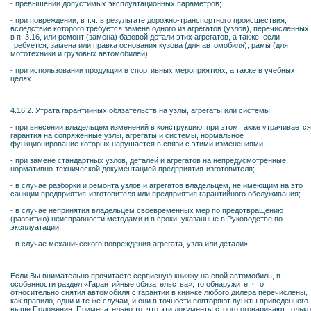
- превышении допустимых эксплуатационных параметров;
- при повреждении, в т.ч. в результате дорожно-транспортного происшествия,
вследствие которого требуется замена одного из агрегатов (узлов), перечисленных
в п. 3.16, или ремонт (замена) базовой детали этих агрегатов, а также, если
требуется, замена или правка основания кузова (для автомобиля), рамы (для
мототехники и грузовых автомобилей);
- при использовании продукции в спортивных мероприятиях, а также в учебных
целях.
4.16.2. Утрата гарантийных обязательств на узлы, агрегаты или системы:
- при внесении владельцем изменений в конструкцию; при этом также утрачивается
гарантия на сопряженные узлы, агрегаты и системы, нормальное
функционирование которых нарушается в связи с этими изменениями;
- при замене стандартных узлов, деталей и агрегатов на непредусмотренные
нормативно-технической документацией предприятия-изготовителя;
- в случае разборки и ремонта узлов и агрегатов владельцем, не имеющим на это
санкции предприятия-изготовителя или предприятия гарантийного обслуживания;
- в случае непринятия владельцем своевременных мер по предотвращению
(развитию) неисправности методами и в сроки, указанные в Руководстве по
эксплуатации;
- в случае механического повреждения агрегата, узла или детали».
Если Вы внимательно прочитаете сервисную книжку на свой автомобиль, в
особенности раздел «Гарантийные обязательства», то обнаружите, что
относительно снятия автомобиля с гарантии в книжке любого дилера перечислены,
как правило, одни и те же случаи, и они в точности повторяют пункты приведенного
выше Положения. Примечательно то, что эти документы строго оговаривают только