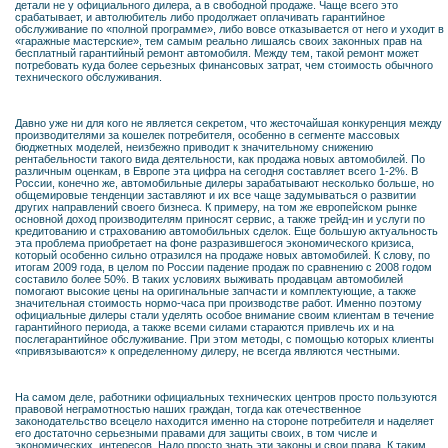
детали не у официального дилера, а в свободной продаже. Чаще всего это
срабатывает, и автолюбитель либо продолжает оплачивать гарантийное
обслуживание по «полной программе», либо вовсе отказывается от него и уходит в
«гаражные мастерские», тем самым реально лишаясь своих законных прав на
бесплатный гарантийный ремонт автомобиля. Между тем, такой ремонт может
потребовать куда более серьезных финансовых затрат, чем стоимость обычного
технического обслуживания.
Давно уже ни для кого не является секретом, что жесточайшая конкуренция между
производителями за кошелек потребителя, особенно в сегменте массовых
бюджетных моделей, неизбежно приводит к значительному снижению
рентабельности такого вида деятельности, как продажа новых автомобилей. По
различным оценкам, в Европе эта цифра на сегодня составляет всего 1-2%. В
России, конечно же, автомобильные дилеры зарабатывают несколько больше, но
общемировые тенденции заставляют и их все чаще задумываться о развитии
других направлений своего бизнеса. К примеру, на том же европейском рынке
основной доход производителям приносят сервис, а также трейд-ин и услуги по
кредитованию и страхованию автомобильных сделок. Еще большую актуальность
эта проблема приобретает на фоне разразившегося экономического кризиса,
который особенно сильно отразился на продаже новых автомобилей. К слову, по
итогам 2009 года, в целом по России падение продаж по сравнению с 2008 годом
составило более 50%. В таких условиях выживать продавцам автомобилей
помогают высокие цены на оригинальные запчасти и комплектующие, а также
значительная стоимость нормо-часа при производстве работ. Именно поэтому
официальные дилеры стали уделять особое внимание своим клиентам в течение
гарантийного периода, а также всеми силами стараются привлечь их и на
послегарантийное обслуживание. При этом методы, с помощью которых клиенты
«привязываются» к определенному дилеру, не всегда являются честными.
На самом деле, работники официальных технических центров просто пользуются
правовой неграмотностью наших граждан, тогда как отечественное
законодательство всецело находится именно на стороне потребителя и наделяет
его достаточно серьезными правами для защиты своих, в том числе и
экономических, интересов. Надо просто знать эти законы и свои права. К таким