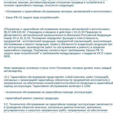
основным законам, регламентирующим отношения продавца и потребителя в
течение гарантийного периода, относятся следующие:
- «Положение о гарантийном обслуживании легковых автомобилей и мототехники»;
- Закон РФ «О защите прав потребителей».
«Положение о гарантийном обслуживании легковых автомобилей и мототехники»,
РД 37.009.025-92. Утверждено и введено в действие с 01.01.93 Приказом по
Департаменту автомобильной промышленности Минпрома Российской Федерации
номер 43 от 01.11.92. Положение определяет функции и ответственность
предприятий - изготовителей продукции; предприятий (организаций), выполняющих
обслуживание и ремонт продукции, права и обязанности владельцев продукции при
ее эксплуатации, производстве работ по обслуживанию и ремонту в пределах
гарантийного периода. Положение соответствует требованиям Закона РФ "О
защите прав потребителей" и требованиям международных стандартов ИСО серии
9000.
Ниже приведены основные статьи этого Положения, которые должен знать каждый
автовладелец.
«3.1. Гарантийное обслуживание представляет собой комплекс работ (операций),
связанных с реализацией гарантийных обязательств предприятия-изготовителя и
направленных на обеспечение полной работоспособности продукции в гарантийный
период эксплуатации. Гарантийное обслуживание включает в себя:
- техническое обслуживание на гарантийном периоде эксплуатации;
- гарантийный ремонт (замену) продукции.
3.2. Техническое обслуживание на гарантийном периоде эксплуатации заключается
в проведении уборочно-моечных, контрольно-диагностических, крепежных,
регулировочных и смазочно-заправочных работ, направленных на обеспечение