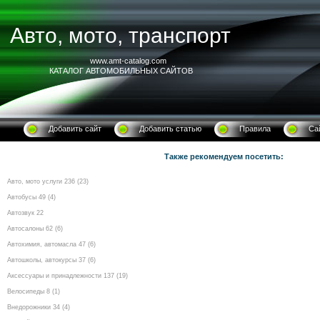
Авто, мото, транспорт
www.amt-catalog.com
КАТАЛОГ АВТОМОБИЛЬНЫХ САЙТОВ
Добавить сайт
Добавить статью
Правила
Са
Также рекомендуем посетить:
Авто, мото услуги 236 (23)
Автобусы 49 (4)
Автозвук 22
Автосалоны 62 (6)
Автохимия, автомасла 47 (6)
Автошколы, автокурсы 37 (6)
Аксессуары и принадлежности 137 (19)
Велосипеды 8 (1)
Внедорожники 34 (4)