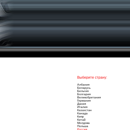
Выберите страну:
Албания
Беларусь
Бельгия
Болгария
Великобритания
Германия
Дания
Италия
Казахстан
Канада
Кипр
Китай
Молдова
Польша
Россия