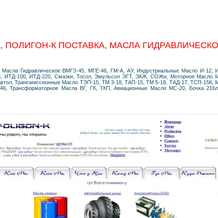
 ПОЛИГОН-К ПОСТАВКА, МАСЛА ГИДРАВЛИЧЕСКО
 Масла Гидравлическое ВМГЗ-45, МГЕ-46, ГМ-А, АУ, Индустриальные Масло И-12, И-
8, ИТД-100, ИТД-220, Смазки, Тосол, Эмульсол ЭГТ, ЭКЖ, СОЖи, Моторное Масло М
Автол, Трансмиссионные Масло ТЭП-15, ТМ 3-18, ТАП-15, ТМ 5-18, ТАД-17, ТСП-15К, 
46, Трансформаторное Масла ВГ, ГК, ТКП, Авиационные Масло МС-20, Бочка 216л, К