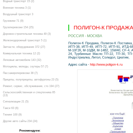
Водный транспорт 15 (2)
Военная техника 3 (1)
Воздушный транспорт 3
Грузовики 71 (9)
ПОЛИГОН-К ПРОДАЖА,
Грузоперевозки 154 (25)
Дорожно-строительная техника 49 (3)
РОССИЯ - МОСКВА
Железнодорожный транспорт 5 (1)
Полигон-К Продажа, Полигон-К Поставка,
ИГП-38, ИГП-49, ИГП-72, ИГП-91, ИТД-6
Запчасти, оборудование 372 (27)
М-10Г2К, М-10ДМ, М-14В2, 15W40, CF-4, 
Коммунальная техника 12 (2)
24, Турбинные Масло ТП-22, ТП-30, ТП-
Индустриалка, Литол, Солидол, Циатим,
Легковые автомобили 143 (32)
Адрес сайта -
http://www.poligon-k.ru
Мотоциклы, мопеды, скутеры 57 (7)
Пассажироперевозки 38 (7)
Прицепы, полуприцепы, автофургоны 23 (5)
Ремонт, сервис, обслуживание, сто 194 (27)
Сельскохозяйственная и спецтехника 85
(13)
Сигнализации 21 (5)
Такси 63 (6)
Тюнинг 100 (9)
Другие авто сайты 234 (24)
Рекомендуем: