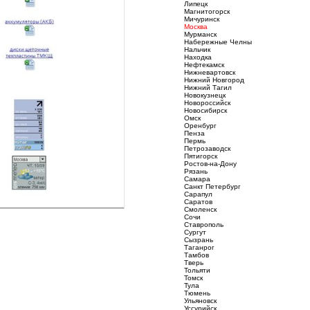
Липецк
Магнитогорск
Мичуринск
Москва
Мурманск
Набережные Челны
Нальчик
Находка
Нефтекамск
Нижневартовск
Нижний Новгород
Нижний Тагил
Новокузнецк
Новороссийск
Новосибирск
Омск
Оренбург
Пенза
Пермь
Петрозаводск
Пятигорск
Ростов-на-Дону
Рязань
Самара
Санкт Петербург
Сарапул
Саратов
Смоленск
Сочи
Ставрополь
Сургут
Сызрань
Таганрог
Тамбов
Тверь
Тольяти
Томск
Тула
Тюмень
Ульяновск
Уссурийск