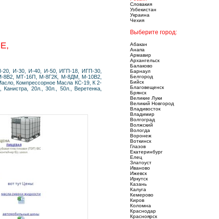
Словакия
Узбекистан
Украина
Чехия
Выберите город:
Е,
Абакан
Анапа
Армавир
Архангельск
Балаково
20, И-30, И-40, И-50, ИГП-18, ИГП-30,
Барнаул
-8В2, МТ-16П, М-8Г2К, М-8ДМ, М-10В2,
Белгород
Бийск
Масло, Компрессорное Масла КС-19, К 2-
Благовещенск
анистра, 20л., 30л., 50л., Веретенка,
Брянск
Великие Луки
Великий Новгород
Владивосток
Владимир
Волгоград
Волжский
Вологда
Воронеж
Воткинск
Глазов
Екатеринбург
Елец
Златоуст
Иваново
Ижевск
Иркутск
Казань
Калуга
Кемерово
Киров
Коломна
Краснодар
Красноярск