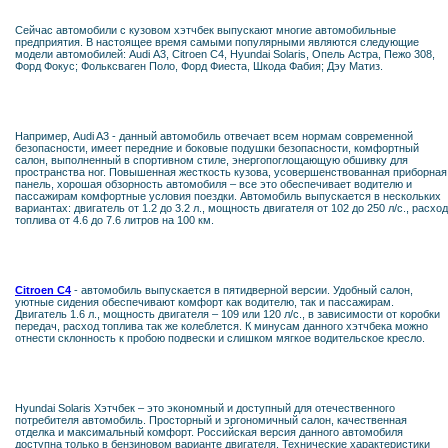
Сейчас автомобили с кузовом хэтчбек выпускают многие автомобильные
предприятия. В настоящее время самыми популярными являются следующие
модели автомобилей: Audi А3, Citroen C4, Hyundai Solaris, Опель Астра, Пежо 308,
Форд Фокус; Фольксваген Поло, Форд Фиеста, Шкода Фабия; Дэу Матиз.
Например, Audi A3 - данный автомобиль отвечает всем нормам современной
безопасности, имеет передние и боковые подушки безопасности, комфортный
салон, выполненный в спортивном стиле, энергопоглощающую обшивку для
пространства ног. Повышенная жесткость кузова, усовершенствованная приборная
панель, хорошая обзорность автомобиля – все это обеспечивает водителю и
пассажирам комфортные условия поездки. Автомобиль выпускается в нескольких
вариантах: двигатель от 1.2 до 3.2 л., мощность двигателя от 102 до 250 л/с., расход
топлива от 4.6 до 7.6 литров на 100 км.
Citroen C4
- автомобиль выпускается в пятидверной версии. Удобный салон,
уютные сидения обеспечивают комфорт как водителю, так и пассажирам.
Двигатель 1.6 л., мощность двигателя – 109 или 120 л/с., в зависимости от коробки
передач, расход топлива так же колеблется. К минусам данного хэтчбека можно
отнести склонность к пробою подвески и слишком мягкое водительское кресло.
Hyundai Solaris Хэтчбек – это экономный и доступный для отечественного
потребителя автомобиль. Просторный и эргономичный салон, качественная
отделка и максимальный комфорт. Российская версия данного автомобиля
доступна только в бензиновом варианте двигателя. Технические характеристики