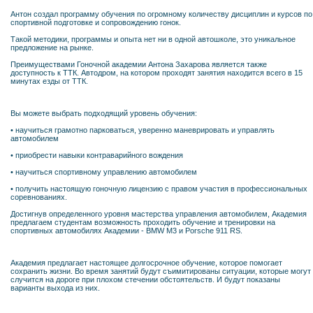
Антон создал программу обучения по огромному количеству дисциплин и курсов по
спортивной подготовке и сопровождению гонок.
Такой методики, программы и опыта нет ни в одной автошколе, это уникальное
предложение на рынке.
Преимуществами Гоночной академии Антона Захарова является также
доступность к ТТК. Автодром, на котором проходят занятия находится всего в 15
минутах езды от ТТК.
Вы можете выбрать подходящий уровень обучения:
• научиться грамотно парковаться, уверенно маневрировать и управлять
автомобилем
• приобрести навыки контраварийного вождения
• научиться спортивному управлению автомобилем
• получить настоящую гоночную лицензию с правом участия в профессиональных
соревнованиях.
Достигнув определенного уровня мастерства управления автомобилем, Академия
предлагаем студентам возможность проходить обучение и тренировки на
спортивных автомобилях Академии - BMW M3 и Porsche 911 RS.
Академия предлагает настоящее долгосрочное обучение, которое помогает
сохранить жизни. Во время занятий будут съимитированы ситуации, которые могут
случится на дороге при плохом стечении обстоятельств. И будут показаны
варианты выхода из них.