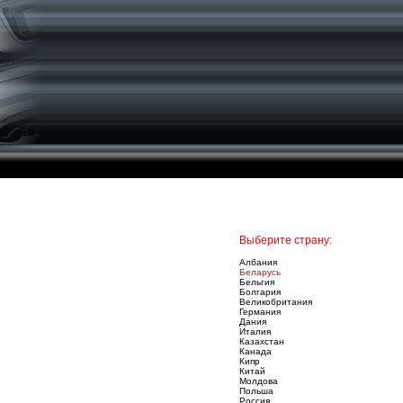
Выберите страну:
Албания
Беларусь
Бельгия
Болгария
Великобритания
Германия
Дания
Италия
Казахстан
Канада
Кипр
Китай
Молдова
Польша
Россия