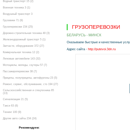
Водный транспорт 15 (2)
Военная техника 3 (1)
Воздушный транспорт 3
Грузовики 71 (9)
ГРУЗОПЕРЕВОЗКИ
Грузоперевозки 154 (25)
Дорожно-строительная техника 49 (3)
БЕЛАРУСЬ - МИНСК
Железнодорожный транспорт 5 (1)
Оказываем быстрые и качественные услу
Запчасти, оборудование 372 (27)
Адрес сайта -
http://putevoi.3dn.ru
Коммунальная техника 12 (2)
Легковые автомобили 143 (32)
Мотоциклы, мопеды, скутеры 57 (7)
Пассажироперевозки 38 (7)
Прицепы, полуприцепы, автофургоны 23 (5)
Ремонт, сервис, обслуживание, сто 194 (27)
Сельскохозяйственная и спецтехника 85
(13)
Сигнализации 21 (5)
Такси 63 (6)
Тюнинг 100 (9)
Другие авто сайты 234 (24)
Рекомендуем: