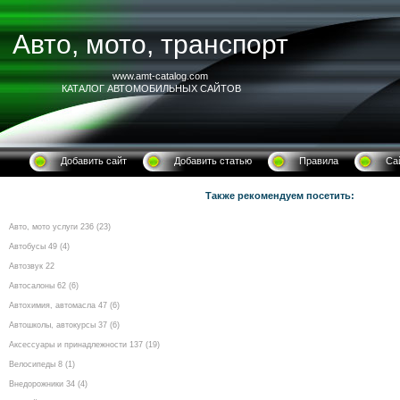
Авто, мото, транспорт
www.amt-catalog.com
КАТАЛОГ АВТОМОБИЛЬНЫХ САЙТОВ
Добавить сайт
Добавить статью
Правила
Са
Также рекомендуем посетить:
Авто, мото услуги 236 (23)
Автобусы 49 (4)
Автозвук 22
Автосалоны 62 (6)
Автохимия, автомасла 47 (6)
Автошколы, автокурсы 37 (6)
Аксессуары и принадлежности 137 (19)
Велосипеды 8 (1)
Внедорожники 34 (4)