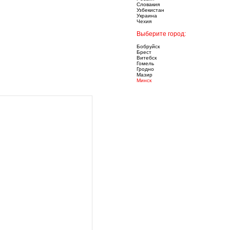
Словакия
Узбекистан
Украина
Чехия
Выберите город:
Бобруйск
Брест
Витебск
Гомель
Гродно
Мазир
Минск