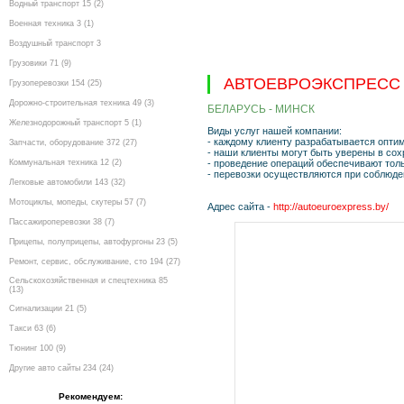
Водный транспорт 15 (2)
Военная техника 3 (1)
Воздушный транспорт 3
Грузовики 71 (9)
АВТОЕВРОЭКСПРЕСС
Грузоперевозки 154 (25)
Дорожно-строительная техника 49 (3)
БЕЛАРУСЬ - МИНСК
Железнодорожный транспорт 5 (1)
Виды услуг нашей компании:
- каждому клиенту разрабатывается опти
Запчасти, оборудование 372 (27)
- наши клиенты могут быть уверены в сох
Коммунальная техника 12 (2)
- проведение операций обеспечивают толь
- перевозки осуществляются при соблюде
Легковые автомобили 143 (32)
Мотоциклы, мопеды, скутеры 57 (7)
Адрес сайта -
http://autoeuroexpress.by/
Пассажироперевозки 38 (7)
Прицепы, полуприцепы, автофургоны 23 (5)
Ремонт, сервис, обслуживание, сто 194 (27)
Сельскохозяйственная и спецтехника 85
(13)
Сигнализации 21 (5)
Такси 63 (6)
Тюнинг 100 (9)
Другие авто сайты 234 (24)
Рекомендуем: