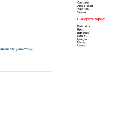
Словакия
Узбекистан
Украина
Чехия
Выберите город:
Бобруйск
Брест
Витебск
Гомель
Гродно
Мазир
Минск
нашими специалистами;