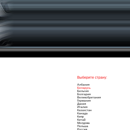
Выберите страну:
Албания
Беларусь
Бельгия
Болгария
Великобритания
Германия
Дания
Италия
Казахстан
Канада
Кипр
Китай
Молдова
Польша
Россия