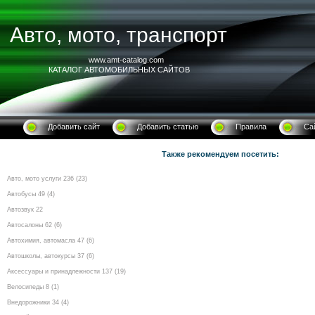
Авто, мото, транспорт
www.amt-catalog.com
КАТАЛОГ АВТОМОБИЛЬНЫХ САЙТОВ
Добавить сайт
Добавить статью
Правила
Са
Также рекомендуем посетить:
Авто, мото услуги 236 (23)
Автобусы 49 (4)
Автозвук 22
Автосалоны 62 (6)
Автохимия, автомасла 47 (6)
Автошколы, автокурсы 37 (6)
Аксессуары и принадлежности 137 (19)
Велосипеды 8 (1)
Внедорожники 34 (4)