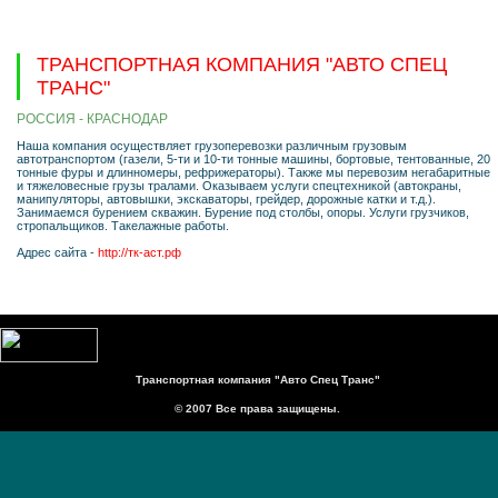
ТРАНСПОРТНАЯ КОМПАНИЯ "АВТО СПЕЦ
ТРАНС"
РОССИЯ - КРАСНОДАР
Наша компания осуществляет грузоперевозки различным грузовым
автотранспортом (газели, 5-ти и 10-ти тонные машины, бортовые, тентованные, 20
тонные фуры и длинномеры, рефрижераторы). Также мы перевозим негабаритные
и тяжеловесные грузы тралами. Оказываем услуги спецтехникой (автокраны,
манипуляторы, автовышки, экскаваторы, грейдер, дорожные катки и т.д.).
Занимаемся бурением скважин. Бурение под столбы, опоры. Услуги грузчиков,
стропальщиков. Такелажные работы.
Адрес сайта -
http://тк-аст.рф
Транспортная компания "Авто Спец Транс"
© 2007 Все права защищены.