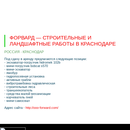
ФОРВАРД — СТРОИТЕЛЬНЫЕ И
ЛАНДШАФТНЫЕ РАБОТЫ В КРАСНОДАРЕ
РОССИЯ - КРАСНОДАР
Под сдачу в аренду предлагаются следующие позиции:
- экскаватор-погрузчик hidromek 102b
- мини-погрузчик bobcat s570
- мини-эскаватор
- ямобур
- гидропосевная установка
- активные грабли
- вибротрамбовка гидравлическая
- строительные леса
- траншеекопатель
- средства малой механизации
- корчеватель пней
- мини-самосвал
Адрес сайта -
http://ooo-forward.com/