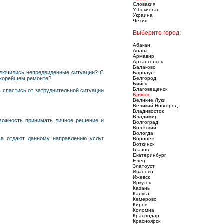
Словакия
Узбекистан
Украина
Чехия
Выберите город:
Абакан
Анапа
Армавир
Архангельск
Балаково
ключились непредвиденные ситуации? С
Барнаул
 скорейшем ремонте?
Белгород
Бийск
Благовещенск
ь спастись от затруднительной ситуации
Брянск
Великие Луки
Великий Новгород
Владивосток
Владимир
озможность принимать личное решение и
Волгоград
Волжский
Вологда
ва отдают данному направлению услуг
Воронеж
Воткинск
Глазов
Екатеринбург
Елец
Златоуст
Иваново
Ижевск
Иркутск
Казань
Калуга
Кемерово
Киров
Коломна
Краснодар
Красноярск