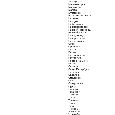
Липецк
Магнитогорск
Мичуринск
Москва
Мурманск
Набережные Челны
Нальчик
Находка
Нефтекамск
Нижневартовск
Нижний Новгород
Нижний Тагил
Новокузнецк
Новороссийск
Новосибирск
Омск
Оренбург
Пенза
Пермь
Петрозаводск
Пятигорск
Ростов-на-Дону
Рязань
Самара
Санкт Петербург
Сарапул
Саратов
Смоленск
Сочи
Ставрополь
Сургут
Сызрань
Таганрог
Тамбов
Тверь
Тольяти
Томск
Тула
Тюмень
Ульяновск
Уссурийск