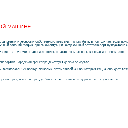
НОЙ МАШИНЕ
 движения и экономии собственного времени. Но как быть, в том случае, если при
чный рабочий график, при такой ситуации, когда личный автотранспорт нуждается в
ции – это услуги по аренде городского авто, возможность, которая дает возможност
нспортом. Городской транспорт действует далеко от идеала.
www.Rentmoscar.Ru/">аренда легковых автомобилей с навигатором</a>, а она дает в
 время предлагают в аренду более качественные и дорогие авто. Данные агентст