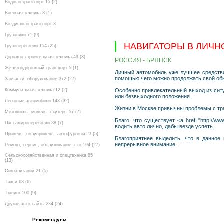
Водный транспорт 15 (2)
Военная техника 3 (1)
Воздушный транспорт 3
Грузовики 71 (9)
НАВИГАТОРЫ В ЛИЧ
Грузоперевозки 154 (25)
Дорожно-строительная техника 49 (3)
РОССИЯ - БРЯНСК
Железнодорожный транспорт 5 (1)
Личный автомобиль уже лучшее средство
помощью чего можно продолжать свой обы
Запчасти, оборудование 372 (27)
Коммунальная техника 12 (2)
Особенно привлекательный выход из ситуа
или безвыходного положения.
Легковые автомобили 143 (32)
Жизни в Москве привычны проблемы с тра
Мотоциклы, мопеды, скутеры 57 (7)
Благо, что cуществует <a href="http://
Пассажироперевозки 38 (7)
водить авто лично, дабы везде успеть.
Прицепы, полуприцепы, автофургоны 23 (5)
Благоприятнее выделить, что в данное
непрерывное внимание.
Ремонт, сервис, обслуживание, сто 194 (27)
Сельскохозяйственная и спецтехника 85
(13)
Сигнализации 21 (5)
Такси 63 (6)
Тюнинг 100 (9)
Другие авто сайты 234 (24)
Рекомендуем: