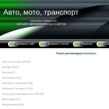
Авто, мото, транспорт
www.amt-catalog.com
КАТАЛОГ АВТОМОБИЛЬНЫХ САЙТОВ
Добавить сайт
Добавить статью
Правила
Са
Также рекомендуем посетить:
Авто, мото услуги 236 (23)
Автобусы 49 (4)
Автозвук 22
Автосалоны 62 (6)
Автохимия, автомасла 47 (6)
Автошколы, автокурсы 37 (6)
Аксессуары и принадлежности 137 (19)
Велосипеды 8 (1)
Внедорожники 34 (4)