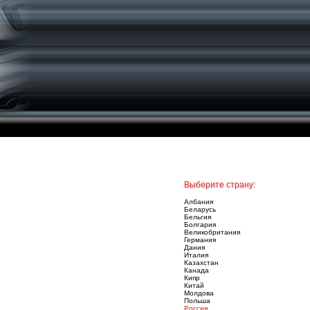
Выберите страну:
Албания
Беларусь
Бельгия
Болгария
Великобритания
Германия
Дания
Италия
Казахстан
Канада
Кипр
Китай
Молдова
Польша
Россия