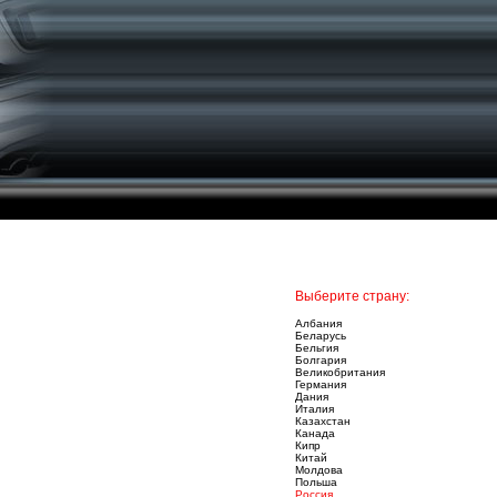
Выберите страну:
Албания
Беларусь
Бельгия
Болгария
Великобритания
Германия
Дания
Италия
Казахстан
Канада
Кипр
Китай
Молдова
Польша
Россия