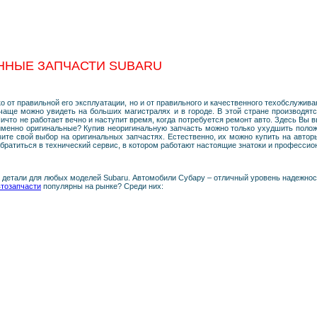
ННЫЕ ЗАПЧАСТИ SUBARU
 от правильной его эксплуатации, но и от правильного и качественного техобслужив
чаще можно увидеть на больших магистралях и в городе. В этой стране производятс
что не работает вечно и наступит время, когда потребуется ремонт авто. Здесь Вы 
менно оригинальные? Купив неоригинальную запчасть можно только ухудшить положен
вите свой выбор на оригинальных запчастях. Естественно, их можно купить на автор
братиться в технический сервис, в котором работают настоящие знатоки и профессио
детали для любых моделей Subaru. Автомобили Субару – отличный уровень надежности
втозапчасти
популярны на рынке? Среди них: