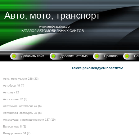
Авто, мото, транспорт
www.amt-catalog.com
КАТАЛОГ АВТОМОБИЛЬНЫХ САЙТОВ
Добавить сайт
Добавить статью
Правила
Са
Также рекомендуем посетить:
Авто, мото услуги 236 (23)
Автобусы 49 (4)
Автозвук 22
Автосалоны 62 (6)
Автохимия, автомасла 47 (6)
Автошколы, автокурсы 37 (6)
Аксессуары и принадлежности 137 (19)
Велосипеды 8 (1)
Внедорожники 34 (4)