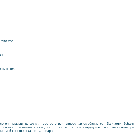
 фильтра;
кон;
 и литые;
няется новыми деталями, соответствуя спросу автомобилистов. Запчасти Suba
ать их стало намного легче, все это за счет тесного сотрудничества с мировыми пр
рантией хорошего качества товара.