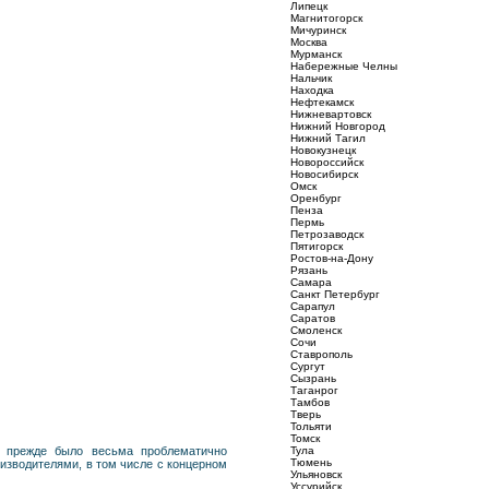
Липецк
Магнитогорск
Мичуринск
Москва
Мурманск
Набережные Челны
Нальчик
Находка
Нефтекамск
Нижневартовск
Нижний Новгород
Нижний Тагил
Новокузнецк
Новороссийск
Новосибирск
Омск
Оренбург
Пенза
Пермь
Петрозаводск
Пятигорск
Ростов-на-Дону
Рязань
Самара
Санкт Петербург
Сарапул
Саратов
Смоленск
Сочи
Ставрополь
Сургут
Сызрань
Таганрог
Тамбов
Тверь
Тольяти
Томск
ru прежде было весьма проблематично
Тула
Тюмень
оизводителями, в том числе с концерном
Ульяновск
Уссурийск