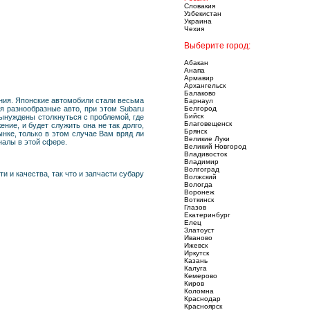
Словакия
Узбекистан
Украина
Чехия
Выберите город:
Абакан
Анапа
Армавир
Архангельск
Балаково
ания. Японские автомобили стали весьма
Барнаул
я разнообразные авто, при этом Subaru
Белгород
Бийск
вынуждены столкнуться с проблемой, где
Благовещенск
ие, и будет служить она не так долго,
Брянск
ынке, только в этом случае Вам вряд ли
Великие Луки
налы в этой сфере.
Великий Новгород
Владивосток
Владимир
Волгоград
 и качества, так что и запчасти субару
Волжский
Вологда
Воронеж
Воткинск
Глазов
Екатеринбург
Елец
Златоуст
Иваново
Ижевск
Иркутск
Казань
Калуга
Кемерово
Киров
Коломна
Краснодар
Красноярск