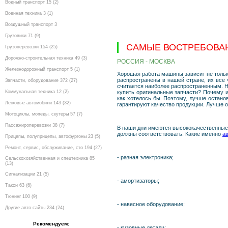
Водный транспорт 15 (2)
Военная техника 3 (1)
Воздушный транспорт 3
Грузовики 71 (9)
САМЫЕ ВОСТРЕБОВА
Грузоперевозки 154 (25)
Дорожно-строительная техника 49 (3)
РОССИЯ - МОСКВА
Железнодорожный транспорт 5 (1)
Хорошая работа машины зависит не только
распространены в нашей стране, их все 
Запчасти, оборудование 372 (27)
считается наиболее распространенным. Ни
Коммунальная техника 12 (2)
купить оригинальные запчасти? Почему и
как хотелось бы. Поэтому, лучше остано
Легковые автомобили 143 (32)
гарантируют качество продукции. Лучше о
Мотоциклы, мопеды, скутеры 57 (7)
Пассажироперевозки 38 (7)
В наши дни имеются высококачественные 
должны соответствовать. Какие именно
а
Прицепы, полуприцепы, автофургоны 23 (5)
Ремонт, сервис, обслуживание, сто 194 (27)
- разная электроника;
Сельскохозяйственная и спецтехника 85
(13)
Сигнализации 21 (5)
- амортизаторы;
Такси 63 (6)
Тюнинг 100 (9)
- навесное оборудование;
Другие авто сайты 234 (24)
Рекомендуем:
- кузовные детали;