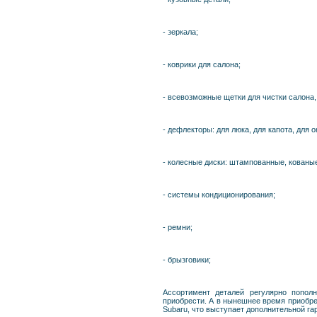
- зеркала;
- коврики для салона;
- всевозможные щетки для чистки салона,
- дефлекторы: для люка, для капота, для о
- колесные диски: штампованные, кованые
- системы кондиционирования;
- ремни;
- брызговики;
Ассортимент деталей регулярно попол
приобрести. А в нынешнее время приобрет
Subaru, что выступает дополнительной га