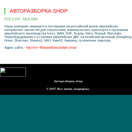
АВТОРАЗБОРКА.SHOP
РОССИЯ - МОСКВА
Наша компания занимается поставками на российский рынок европейских
контрактных запчастей для спецтехники, коммерческого транспорта и грузовиков
европейского производства Iveco, MAN, DAF, Scania, Volvo, Renault, Mercedes.
Переоборудование и установка европейских ДВС на китайский автопром (Dоngfеng,
Hоwо, Shасmаn, Shааnхi), МАЗ, КамАЗ, Кировец, гусеничные трактора.
Адрес сайта -
http://xn--80aaadd5aw2adqer.shop/
Авторазборка.shop
© 2007 Все права защищены.