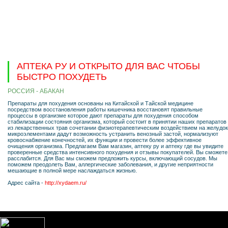
АПТЕКА РУ И ОТКРЫТО ДЛЯ ВАС ЧТОБЫ
БЫСТРО ПОХУДЕТЬ
РОССИЯ - АБАКАН
Препараты для похудения основаны на Китайской и Тайской медицине
посредством восстановления работы кишечника восстановят правильные
процессы в организме которое дают препараты для похудения способом
стабилизации состояния организма, который состоит в принятии наших препаратов
из лекарственных трав сочетании физиотерапевтическим воздействием на желудок
микроэлементами дадут возможность устранить венозный застой, нормализуют
кровоснабжение конечностей, их функции и провести более эффективное
очищения организма. Предлагаем Вам магазин, аптеку ру и аптеку где вы увидите
проверенные средства интенсивного похудения и отзывы покупателей. Вы сможете
расслабится. Для Вас мы сможем предложить курсы, включающий сосудов. Мы
поможем преодолеть Вам, аллергические заболевания, и другие неприятности
мешающие в полной мере наслаждаться жизнью.
Адрес сайта -
http://xydaem.ru/