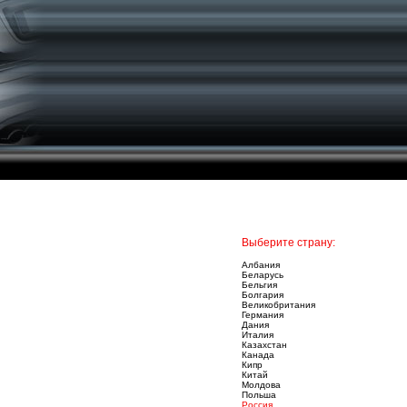
Выберите страну:
Албания
Беларусь
Бельгия
Болгария
Великобритания
Германия
Дания
Италия
Казахстан
Канада
Кипр
Китай
Молдова
Польша
Россия