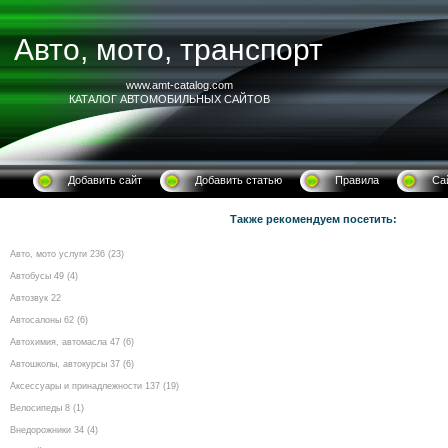
Авто, мото, транспорт
www.amt-catalog.com
КАТАЛОГ АВТОМОБИЛЬНЫХ САЙТОВ
Добавить сайт
Добавить статью
Правила
Са
Также рекомендуем посетить:
Авто, мото услуги 236 (23)
Автобусы 49 (4)
Автозвук 22
Автосалоны 62 (6)
Автохимия, автомасла 47 (6)
Автошколы, автокурсы 37 (6)
Аксессуары и принадлежности 137 (19)
Велосипеды 8 (1)
Внедорожники 34 (4)