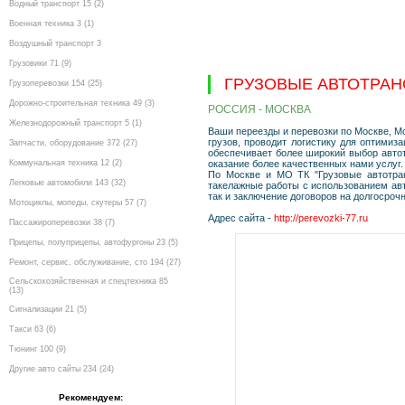
Водный транспорт 15 (2)
Военная техника 3 (1)
Воздушный транспорт 3
Грузовики 71 (9)
ГРУЗОВЫЕ АВТОТРА
Грузоперевозки 154 (25)
Дорожно-строительная техника 49 (3)
РОССИЯ - МОСКВА
Железнодорожный транспорт 5 (1)
Ваши переезды и перевозки по Москве, М
грузов, проводит логистику для оптими
Запчасти, оборудование 372 (27)
обеспечивает более широкий выбор автот
Коммунальная техника 12 (2)
оказание более качественных нами услуг.
По Москве и МО ТК "Грузовые автотра
Легковые автомобили 143 (32)
такелажные работы с использованием авто
так и заключение договоров на долгосрочн
Мотоциклы, мопеды, скутеры 57 (7)
Адрес сайта -
http://perevozki-77.ru
Пассажироперевозки 38 (7)
Прицепы, полуприцепы, автофургоны 23 (5)
Ремонт, сервис, обслуживание, сто 194 (27)
Сельскохозяйственная и спецтехника 85
(13)
Сигнализации 21 (5)
Такси 63 (6)
Тюнинг 100 (9)
Другие авто сайты 234 (24)
Рекомендуем: