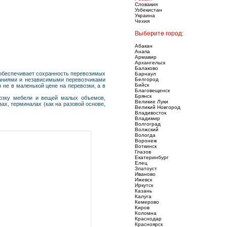
Словакия
Узбекистан
Украина
Чехия
Выберите город:
Абакан
Анапа
Армавир
Архангельск
Балаково
 обеспечивает сохранность перевозимых
Барнаул
паниями и независимыми перевозчиками
Белгород
Бийск
не в маленькой цене на перевозки, а в
Благовещенск
Брянск
возку мебели и вещей малых объемов,
Великие Луки
ах, терминалах (как на разовой основе,
Великий Новгород
Владивосток
Владимир
Волгоград
Волжский
Вологда
Воронеж
Воткинск
Глазов
Екатеринбург
Елец
Златоуст
Иваново
Ижевск
Иркутск
Казань
Калуга
Кемерово
Киров
Коломна
Краснодар
Красноярск