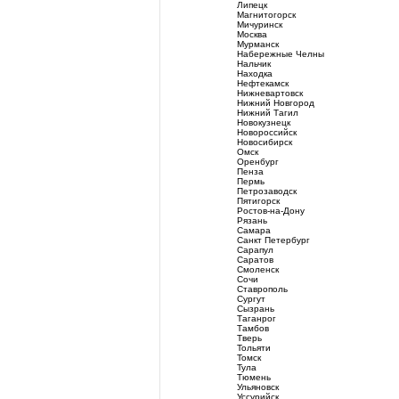
Липецк
Магнитогорск
Мичуринск
Москва
Мурманск
Набережные Челны
Нальчик
Находка
Нефтекамск
Нижневартовск
Нижний Новгород
Нижний Тагил
Новокузнецк
Новороссийск
Новосибирск
Омск
Оренбург
Пенза
Пермь
Петрозаводск
Пятигорск
Ростов-на-Дону
Рязань
Самара
Санкт Петербург
Сарапул
Саратов
Смоленск
Сочи
Ставрополь
Сургут
Сызрань
Таганрог
Тамбов
Тверь
Тольяти
Томск
Тула
Тюмень
Ульяновск
Уссурийск