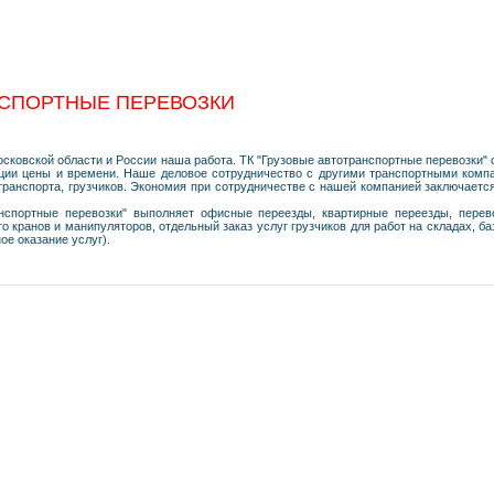
НСПОРТНЫЕ ПЕРЕВОЗКИ
осковской области и России наша работа. ТК "Грузовые автотранспортные перевозки"
зации цены и времени. Наше деловое сотрудничество с другими транспортными ком
ранспорта, грузчиков. Экономия при сотрудничестве с нашей компанией заключается 
нспортные перевозки" выполняет офисные переезды, квартирные переезды, пере
 кранов и манипуляторов, отдельный заказ услуг грузчиков для работ на складах, баз
ое оказание услуг).