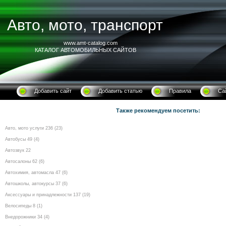
Авто, мото, транспорт
www.amt-catalog.com
КАТАЛОГ АВТОМОБИЛЬНЫХ САЙТОВ
Добавить сайт
Добавить статью
Правила
Са
Также рекомендуем посетить:
Авто, мото услуги 236 (23)
Автобусы 49 (4)
Автозвук 22
Автосалоны 62 (6)
Автохимия, автомасла 47 (6)
Автошколы, автокурсы 37 (6)
Аксессуары и принадлежности 137 (19)
Велосипеды 8 (1)
Внедорожники 34 (4)