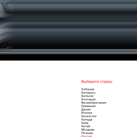
Выберите страну:
Албания
Беларусь
Бельгия
Болгария
Великобритания
Германия
Дания
Италия
Казахстан
Канада
Кипр
Китай
Молдова
Польша
Россия