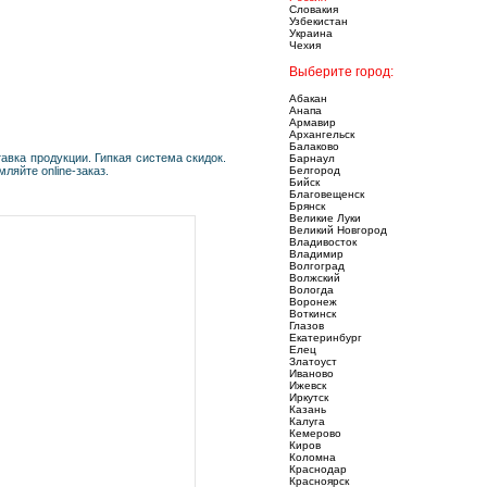
Словакия
Узбекистан
Украина
Чехия
Выберите город:
Абакан
Анапа
Армавир
Архангельск
Балаково
вка продукции. Гипкая система скидок.
Барнаул
ляйте online-заказ.
Белгород
Бийск
Благовещенск
Брянск
Великие Луки
Великий Новгород
Владивосток
Владимир
Волгоград
Волжский
Вологда
Воронеж
Воткинск
Глазов
Екатеринбург
Елец
Златоуст
Иваново
Ижевск
Иркутск
Казань
Калуга
Кемерово
Киров
Коломна
Краснодар
Красноярск