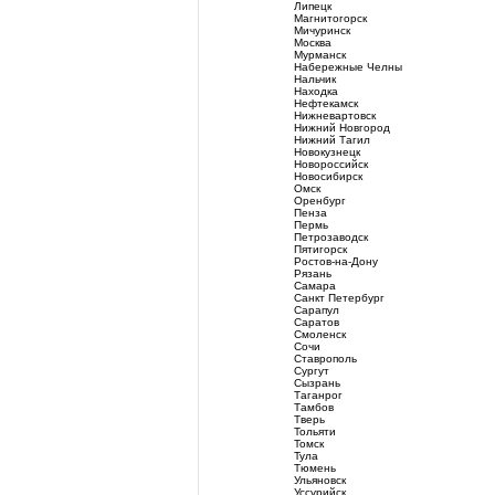
Липецк
Магнитогорск
Мичуринск
Москва
Мурманск
Набережные Челны
Нальчик
Находка
Нефтекамск
Нижневартовск
Нижний Новгород
Нижний Тагил
Новокузнецк
Новороссийск
Новосибирск
Омск
Оренбург
Пенза
Пермь
Петрозаводск
Пятигорск
Ростов-на-Дону
Рязань
Самара
Санкт Петербург
Сарапул
Саратов
Смоленск
Сочи
Ставрополь
Сургут
Сызрань
Таганрог
Тамбов
Тверь
Тольяти
Томск
Тула
Тюмень
Ульяновск
Уссурийск