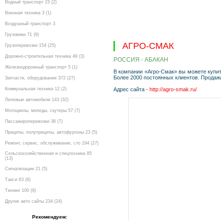
Водный транспорт 15 (2)
Военная техника 3 (1)
Воздушный транспорт 3
Грузовики 71 (9)
АГРО-СМАК
Грузоперевозки 154 (25)
Дорожно-строительная техника 49 (3)
РОССИЯ - АБАКАН
Железнодорожный транспорт 5 (1)
В компании «Агро-Смак» вы можете купит
Более 2000 постоянных клиентов. Продажа
Запчасти, оборудование 372 (27)
Коммунальная техника 12 (2)
Адрес сайта -
http://agro-smak.ru/
Легковые автомобили 143 (32)
Мотоциклы, мопеды, скутеры 57 (7)
Пассажироперевозки 38 (7)
Прицепы, полуприцепы, автофургоны 23 (5)
Ремонт, сервис, обслуживание, сто 194 (27)
Сельскохозяйственная и спецтехника 85
(13)
Сигнализации 21 (5)
Такси 63 (6)
Тюнинг 100 (9)
Другие авто сайты 234 (24)
Рекомендуем: