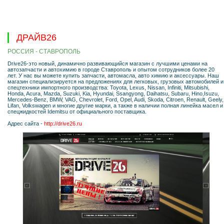
ДРАЙВ26
РОССИЯ - СТАВРОПОЛЬ
Drive26-это новый, динамично развивающийся магазин с лучшими ценами на
автозапчасти и автохимию в городе Ставрополь и опытом сотрудников более 20
лет. У нас вы можете купить запчасти, автомасла, авто химию и аксессуары. Наш
магазин специализируется на предложениях для легковых, грузовых автомобилей и
спецтехники импортного производства: Toyota, Lexus, Nissan, Infiniti, Mitsubishi,
Honda, Acura, Mazda, Suzuki, Kia, Hyundai, Ssangyong, Daihatsu, Subaru, Hino,Isuzu,
Mercedes-Benz, BMW, VAG, Chevrolet, Ford, Opel, Audi, Skoda, Citroen, Renault, Geely,
Lifan, Volkswagen и многие другие марки, а также в наличии полная линейка масел и
спецжидкостей Idemitsu от официального поставщика.
Адрес сайта -
http://drive26.ru