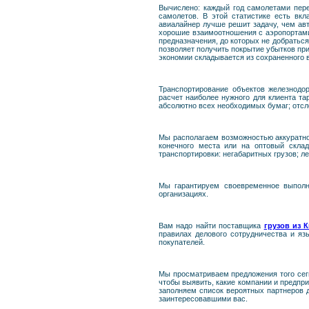
Вычислено: каждый год самолетами пере
самолетов. В этой статистике есть вк
авиалайнер лучше решит задачу, чем авт
хорошие взаимоотношения с аэропортами;
предназначения, до которых не добраться
позволяет получить покрытие убытков при
экономии складывается из сохраненного 
Транспортирование объектов железнодо
расчет наиболее нужного для клиента та
абсолютно всех необходимых бумаг; отсл
Мы располагаем возможностью аккуратно 
конечного места или на оптовый скла
транспортировки: негабаритных грузов; 
Мы гарантируем своевременное выполн
организациях.
Вам надо найти поставщика
грузов из 
правилах делового сотрудничества и яз
покупателей.
Мы просматриваем предложения того сегм
чтобы выявить, какие компании и предпри
заполняем список вероятных партнеров д
заинтересовавшими вас.