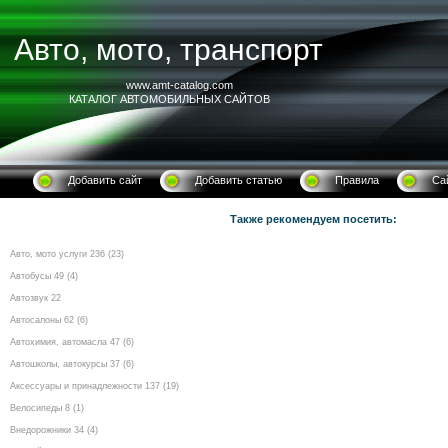
Авто, мото, транспорт
www.amt-catalog.com
КАТАЛОГ АВТОМОБИЛЬНЫХ САЙТОВ
Добавить сайт
Добавить статью
Правила
Са
Также рекомендуем посетить:
Авто, мото услуги 236 (23)
Автобусы 49 (4)
Автозвук 22
Автосалоны 62 (6)
Автохимия, автомасла 47 (6)
Автошколы, автокурсы 37 (6)
Аксессуары и принадлежности 137 (19)
Велосипеды 8 (1)
Внедорожники 34 (4)