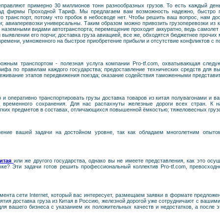
правляют примерно 30 миллионов тонн разнообразных грузов. То есть каждый ден
лад фирмы Проходной Тариф. Мы предлагаем вам возможность надежно, быстро п
о транспорт, потому что пробок в небосводе нет. Чтобы решить ваш вопрос, нам до
 авиаперевозки универсальны. Таким образом можно привозить грузоперевозки из к
 наземными видами автотранспорта; перемещение проходит аккуратно, ведь самолет не
 выявлении его порчи; доставка груза авиацией, все же, обходятся бюджетнее прочих
времени, умноженного на быстрое приобретение прибыли и отсутствие конфликтов с п
рожным транспортом - полезная услуга компании Pro-tf.com, охватывающая следу
рифа по правилам каждого государства; предоставление технических средств для вы
еживание этапов передвижения поезда; оказание содействия таможенными представи
и оперативно транспортировать грузы доставка товаров из китая полувагонами и в
д временного сохранения. Для нас распахнуты железные дороги всех стран. К
легких предметов в составах, отличающихся повышенной ёмкостью; тяжеловесных груз
ение вашей задачи на достойном уровне, так как обладаем многолетним опыто
Китая
или же другого государства, однако вы не имеете представления, как это осу
ыке? Эти задачи готов решить профессиональный коллектив Pro-tf.com, превосход
ента сети Internet, который вас интересует, размещаем заявки в формате предлож
ятия доставка груза из Китая в Россию, железной дорогой уже сотрудничают с вашим
ля вашего бизнеса с указанием их положительных качеств и недостатков, а после э