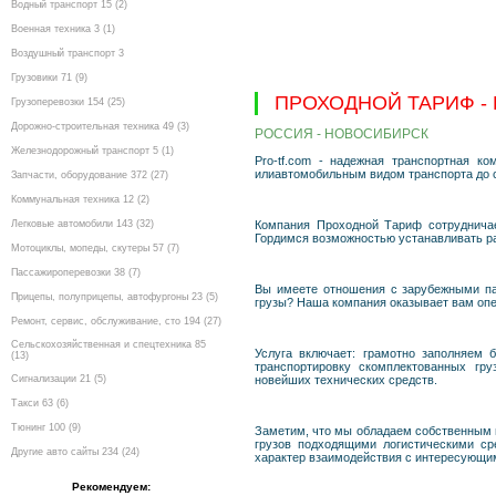
Водный транспорт 15 (2)
Военная техника 3 (1)
Воздушный транспорт 3
Грузовики 71 (9)
ПРОХОДНОЙ ТАРИФ -
Грузоперевозки 154 (25)
Дорожно-строительная техника 49 (3)
РОССИЯ - НОВОСИБИРСК
Железнодорожный транспорт 5 (1)
Pro-tf.com - надежная транспортная к
илиавтомобильным видом транспорта до с
Запчасти, оборудование 372 (27)
Коммунальная техника 12 (2)
Легковые автомобили 143 (32)
Компания Проходной Тариф сотруднича
Гордимся возможностью устанавливать р
Мотоциклы, мопеды, скутеры 57 (7)
Пассажироперевозки 38 (7)
Вы имеете отношения с зарубежными пар
Прицепы, полуприцепы, автофургоны 23 (5)
грузы? Наша компания оказывает вам опе
Ремонт, сервис, обслуживание, сто 194 (27)
Сельскохозяйственная и спецтехника 85
Услуга включает: грамотно заполняем 
(13)
транспортировку скомплектованных гр
Сигнализации 21 (5)
новейших технических средств.
Такси 63 (6)
Тюнинг 100 (9)
Заметим, что мы обладаем собственным 
грузов подходящими логистическими с
Другие авто сайты 234 (24)
характер взаимодействия с интересующи
Рекомендуем: