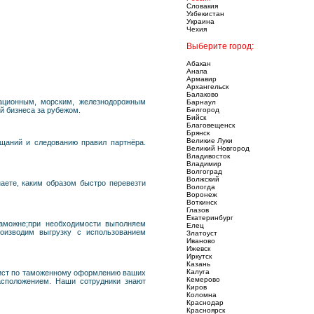
Словакия
Узбекистан
Украина
Чехия
Выберите город:
Абакан
Анапа
Армавир
Архангельск
Балаково
иационным, морским, железнодорожным
Барнаул
й бизнеса за рубежом.
Белгород
Бийск
Благовещенск
Брянск
Великие Луки
щаний и следованию правил партнёра.
Великий Новгород
Владивосток
Владимир
Волгоград
Волжский
аете, каким образом быстро перевезти
Вологда
Воронеж
Воткинск
Глазов
Екатеринбург
таможне;при необходимости выполняем
Елец
роизводим выгрузку с использованием
Златоуст
Иваново
Ижевск
Иркутск
Казань
Калуга
лист по таможенному оформлению ваших
Кемерово
асположением. Наши сотрудники знают
Киров
Коломна
Краснодар
Красноярск