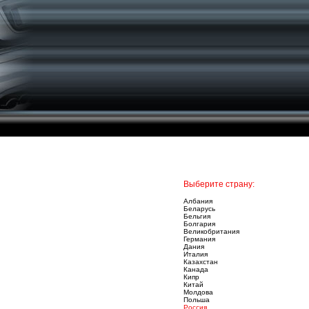
Выберите страну:
Албания
Беларусь
Бельгия
Болгария
Великобритания
Германия
Дания
Италия
Казахстан
Канада
Кипр
Китай
Молдова
Польша
Россия