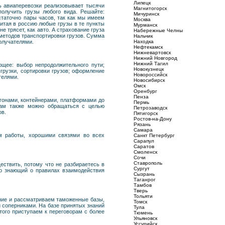
Липецк
ь авиаперевозки реализовывает тысячи
Магнитогорск
олучить грузы любого вида. Решайте:
Мичуринск
статочно пары часов, так как мы имеем
Москва
итая в россию любые грузы в те пункты
Мурманск
 трясет, как авто. А страхование груза
Набережные Челны
 методов транспортировки грузов. Сумма
Нальчик
олучателями.
Находка
Нефтекамск
Нижневартовск
Нижний Новгород
Нижний Тагил
ющее: выбор непродолжительного пути;
Новокузнецк
грузки, сортировки грузов; оформление
Новороссийск
телями.
Новосибирск
Омск
Оренбург
Пенза
агонами, контейнерами, платформами до
Пермь
 нам также можно обращаться с целью
Петрозаводск
ов.
Пятигорск
Ростов-на-Дону
Рязань
Самара
м работы, хорошими связями во всех
Санкт Петербург
Сарапул
Саратов
Смоленск
Сочи
Ставрополь
ществить, потому что не разбираетесь в
Сургут
но знающий о правилах взаимодействия
Сызрань
Таганрог
Тамбов
Тверь
Тольяти
ение и рассматриваем таможенные базы,
Томск
и соперниками. На базе принятых знаний
Тула
того приступаем к переговорам с более
Тюмень
Ульяновск
Уссурийск