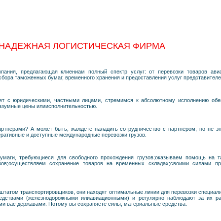
 НАДЕЖНАЯ ЛОГИСТИЧЕСКАЯ ФИРМА
омпания, предлагающая клиениам полный спектр услуг: от перевозки товаров ав
бора таможенных бумаг, временного хранения и предоставления услуг представителе
ет с юридическими, частными лицами, стремимся к абсолютному исполнению обе
азумные цены илиисполнительностью.
тнерами? А может быть, жаждете наладить сотрудничество с партнёром, но не зн
ративные и доступные международные перевозки грузов.
бумаги, требующиеся для свободного прохождения грузов;оказываем помощь на 
узов;осуществляем сохранение товаров на временных складах;своими силами п
штатом транспортировщиков, они находят оптимальные линии для перевозки специа
редствами (железнодорожными илиавиационными) и регулярно наблюдают за их р
ми вас державами. Потому вы сохраняете силы, материальные средства.