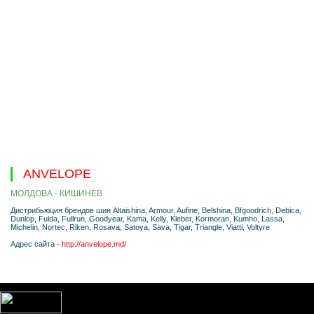
ANVELOPE
МОЛДОВА - КИШИНЁВ
Дистрибьюция брендов шин Altaishina, Armour, Aufine, Belshina, Bfgoodrich, Debica,
Dunlop, Fulda, Fullrun, Goodyear, Kama, Kelly, Kleber, Kormoran, Kumho, Lassa,
Michelin, Nortec, Riken, Rosava, Satoya, Sava, Tigar, Triangle, Viatti, Voltyre
Адрес сайта -
http://anvelope.md/