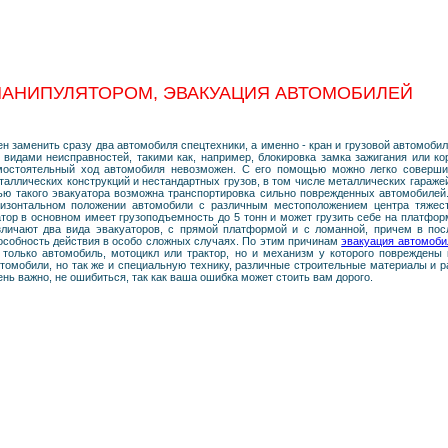
МАНИПУЛЯТОРОМ, ЭВАКУАЦИЯ АВТОМОБИЛЕЙ
 заменить сразу два автомобиля спецтехники, а именно - кран и грузовой автомобил
видами неисправностей, такими как, например, блокировка замка зажигания или ко
мостоятельный ход автомобиля невозможен. С его помощью можно легко соверши
ллических конструкций и нестандартных грузов, в том числе металлических гаражей
ью такого эвакуатора возможна транспортировка сильно поврежденных автомобилей.
ризонтальном положении автомобили с различным местоположением центра тяжести
атор в основном имеет грузоподъемность до 5 тонн и может грузить себе на платфор
личают два вида эвакуаторов, с прямой платформой и с ломанной, причем в пос
пособность действия в особо сложных случаях. По этим причинам
эвакуация автомоби
е только автомобиль, мотоцикл или трактор, но и механизм у которого повреждены
втомобили, но так же и специальную технику, различные строительные материалы и р
ень важно, не ошибиться, так как ваша ошибка может стоить вам дорого.