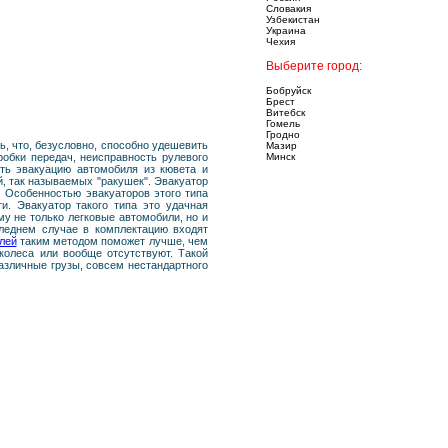
Словакия
Узбекистан
Украина
Чехия
Выберите город:
Бобруйск
Брест
Витебск
Гомель
Гродно
ь, что, безусловно, способно удешевить
Мазир
робки передач, неисправность рулевого
Минск
ть эвакуацию автомобиля из кювета и
, так называемых "ракушек". Эвакуатор
 Особенностью эвакуаторов этого типа
. Эвакуатор такого типа это удачная
му не только легковые автомобили, но и
леднем случае в комплектацию входят
лей
таким методом поможет лучше, чем
 колеса или вообще отсутствуют. Такой
азличные грузы, совсем нестандартного