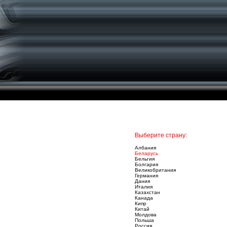
Выберите страну:
Албания
Беларусь
Бельгия
Болгария
Великобритания
Германия
Дания
Италия
Казахстан
Канада
Кипр
Китай
Молдова
Польша
Россия