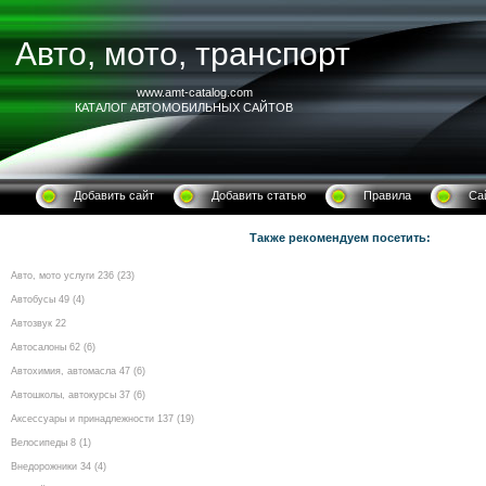
Авто, мото, транспорт
www.amt-catalog.com
КАТАЛОГ АВТОМОБИЛЬНЫХ САЙТОВ
Добавить сайт
Добавить статью
Правила
Са
Также рекомендуем посетить:
Авто, мото услуги 236 (23)
Автобусы 49 (4)
Автозвук 22
Автосалоны 62 (6)
Автохимия, автомасла 47 (6)
Автошколы, автокурсы 37 (6)
Аксессуары и принадлежности 137 (19)
Велосипеды 8 (1)
Внедорожники 34 (4)