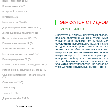
Водный транспорт 15 (2)
Военная техника 3 (1)
Воздушный транспорт 3
Грузовики 71 (9)
ЭВАКУАТОР С ГИДРО
Грузоперевозки 154 (25)
Дорожно-строительная техника 49 (3)
БЕЛАРУСЬ - МИНСК
Железнодорожный транспорт 5 (1)
Эвакуатор с гидроманипулятором способен
процесс эвакуации машин с различными 
Запчасти, оборудование 372 (27)
управления и прочими, при которых са
Коммунальная техника 12 (2)
осуществить перемещение различных мета
с гидроманипулятором - только с помощ
Легковые автомобили 143 (32)
является способность удерживать в го
модификация, так как именно этот эваку
Мотоциклы, мопеды, скутеры 57 (7)
микроавтобусы. По типу платформы раз
аппарели с лебедкой, что увеличивает с
Пассажироперевозки 38 (7)
другие. Так как он сможет перевезти н
эвакуатор может перевозить не только а
Прицепы, полуприцепы, автофургоны 23 (5)
типа. Делайте правильный выбор – это оч
Ремонт, сервис, обслуживание, сто 194 (27)
Сельскохозяйственная и спецтехника 85
(13)
Сигнализации 21 (5)
Такси 63 (6)
Тюнинг 100 (9)
Другие авто сайты 234 (24)
Рекомендуем: