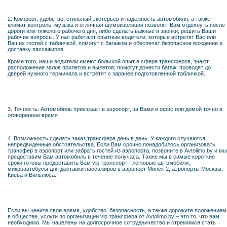
2. Комфорт, удобство, стильный экстерьер и надежность автомобиля, а также
климат-контроль, музыка и отличная шумоизоляция позволят Вам отдохнуть после
дороги или тяжелого рабочего дня, либо сделать важные и звонки, решить Ваши
рабочие вопросы. У нас работают опытные водители, которые встретят Вас или
Ваших гостей с табличкой, помогут с багажом и обеспечат безопасное вождение и
доставку пассажиров.
Кроме того, наши водители имеют большой опыт в сфере трансферов, знают
расположение залов прилетов и вылетов; помогут донести багаж, проводят до
дверей нужного терминала и встретят с заранее подготовленной табличкой.
3. Точность: Автомобиль приезжает в аэропорт, за Вами в офис или домой точно в
оговоренное время
4. Возможность сделать заказ трансфера день в день. У каждого случаются
непредвиденные обстоятельства. Если Вам срочно понадобилось организовать
трансфер в аэропорт или забрать гостей из аэропорта, позвоните в Avtolimo.by и мы
предоставим Вам автомобиль в течение получаса. Также мы в самые короткие
сроки готовы предоставить Вам vip транспорт - легковые автомобили,
микроавтобусы для доставки пассажиров в аэропорт Минск-2, аэропорты Москвы,
Киева и Вильнюса.
Если вы цените свое время, удобство, безопасность, а также дорожите положением
в обществе, услуги по организации vip трансфера от Avtolimo.by – это то, что вам
необходимо. Мы нацелены на долгосрочное сотрудничество и стремимся стать