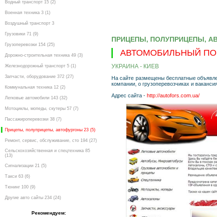
Водный транспорт 15 (2)
Военная техника 3 (1)
Воздушный транспорт 3
Грузовики 71 (9)
ПРИЦЕПЫ, ПОЛУПРИЦЕПЫ, А
Грузоперевозки 154 (25)
АВТОМОБИЛЬНЫЙ ПО
Дорожно-строительная техника 49 (3)
УКРАИНА - КИЕВ
Железнодорожный транспорт 5 (1)
Запчасти, оборудование 372 (27)
На сайте размещены бесплатные объявлен
компании, о грузоперевозчиках и ваканси
Коммунальная техника 12 (2)
Адрес сайта -
http://autofors.com.ua/
Легковые автомобили 143 (32)
Мотоциклы, мопеды, скутеры 57 (7)
Пассажироперевозки 38 (7)
Прицепы, полуприцепы, автофургоны 23 (5)
Ремонт, сервис, обслуживание, сто 194 (27)
Сельскохозяйственная и спецтехника 85
(13)
Сигнализации 21 (5)
Такси 63 (6)
Тюнинг 100 (9)
Другие авто сайты 234 (24)
Рекомендуем: