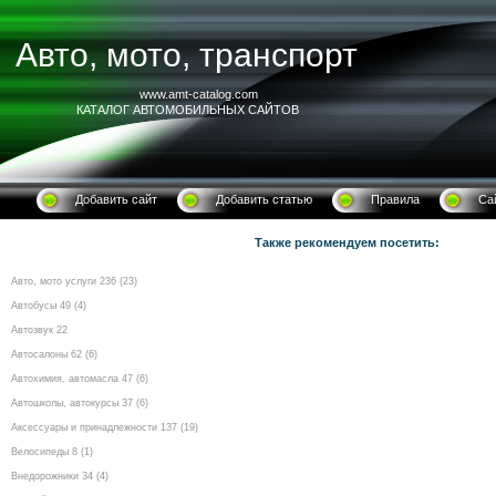
Авто, мото, транспорт
www.amt-catalog.com
КАТАЛОГ АВТОМОБИЛЬНЫХ САЙТОВ
Добавить сайт
Добавить статью
Правила
Са
Также рекомендуем посетить:
Авто, мото услуги 236 (23)
Автобусы 49 (4)
Автозвук 22
Автосалоны 62 (6)
Автохимия, автомасла 47 (6)
Автошколы, автокурсы 37 (6)
Аксессуары и принадлежности 137 (19)
Велосипеды 8 (1)
Внедорожники 34 (4)