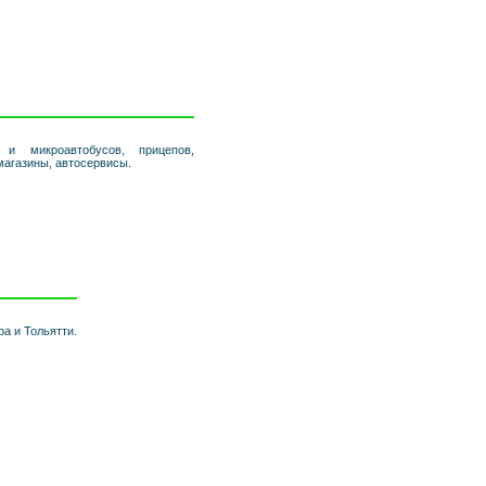
 и микроавтобусов, прицепов,
омагазины, автосервисы.
а и Тольятти.