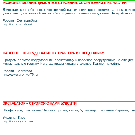
РАЗБОРКА ЗДАНИЙ. ДЕМОНТАЖ СТРОЕНИЙ, СООРУЖЕНИЙ И ИХ ЧАСТЕЙ
Демонтаж железобетонных конструкций различными технологиями на промышленн
уникальных, сложных объектах. Снос зданий, строений, сооружений. Переработка о
Россия
|
Екатеринбург
http://reforma-sk.ru/
НАВЕСНОЕ ОБОРУДОВАНИЕ НА ТРАКТОРА И СПЕЦТЕХНИКУ
Продаем сельхоз оборудование, спецтехнику и навесное оборудование на спецтехн
коммунальную технику. Изготавливаем канаты стальные. Каталог на сайте.
Россия
|
Волгоград
http://www.prom-dt75.ru
ЭКСКАВАТОР – СТРОЙСЯ С НАМИ БУДСИТИ
Шкафы купе, шкаф-купе, Экскаваторкран, камаз, бульдозер, отопление, бурение, ск
Украина
|
Киев
http://budcity.com.ua