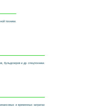
ной техники.
в, бульдозеров и др. спецтехники.
финансовых и временных затратах