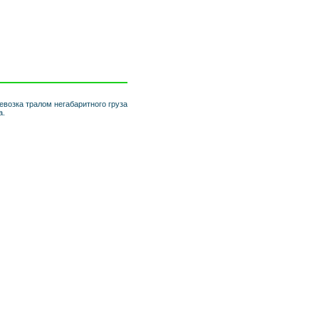
евозка тралом негабаритного груза
а.