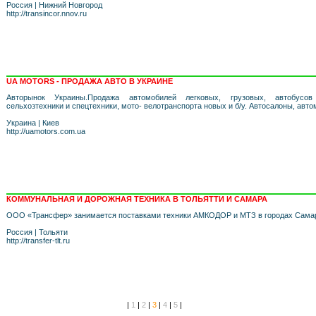
Россия
|
Нижний Новгород
http://transincor.nnov.ru
UA MOTORS - ПРОДАЖА АВТО В УКРАИНЕ
Авторынок Украины.Продажа автомобилей легковых, грузовых, автобусов
сельхозтехники и спецтехники, мото- велотранспорта новых и б/у. Автосалоны, авт
Украина
|
Киев
http://uamotors.com.ua
КОММУНАЛЬНАЯ И ДОРОЖНАЯ ТЕХНИКА В ТОЛЬЯТТИ И САМАРА
ООО «Трансфер» занимается поставками техники АМКОДОР и МТЗ в городах Самар
Россия
|
Тольяти
http://transfer-tlt.ru
|
1
|
2
|
3
|
4
|
5
|