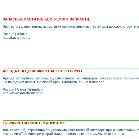
ЗАПАСНЫЕ ЧАСТИ ВОЛЬВО, РЕМОНТ ЗАПЧАСТИ.
Запчасти вольво, запчасти поставки оригинальных запчастей для дорожно строитель
Россия
|
Абакан
http://kazan-pc.ru/
АРЕНДА СПЕЦТЕХНИКИ В САНКТ-ПЕТЕРБУРГЕ
Аренда автокранов, автовышек, самосвалов, экскаваторов, экскаваторов-погрузчико
По выгодным ценам. На любой срок. Работаем в СПб и Лен.обл.
Россия
|
Санкт Петербург
http://www.smartrentspb.ru
ГОСУДАРСТВЕННОЕ ПРЕДПРИЯТИЕ
Для компаний, стремящихся увеличить собственный автопарк при минимальных 
компания «Траниснкор» разработала специальные программы лизинга авто.