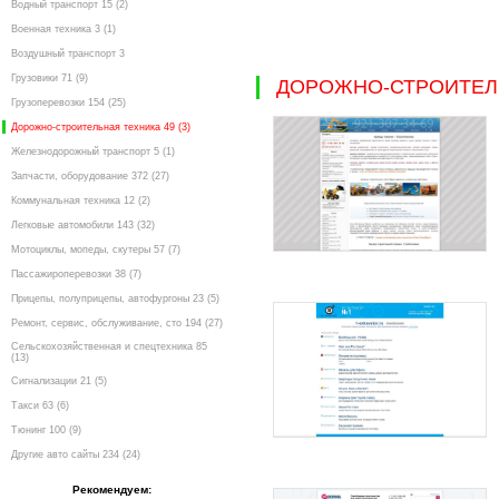
Водный транспорт 15 (2)
Военная техника 3 (1)
Воздушный транспорт 3
Грузовики 71 (9)
ДОРОЖНО-СТРОИТЕЛ
Грузоперевозки 154 (25)
Дорожно-строительная техника 49 (3)
Железнодорожный транспорт 5 (1)
Запчасти, оборудование 372 (27)
Коммунальная техника 12 (2)
Легковые автомобили 143 (32)
Мотоциклы, мопеды, скутеры 57 (7)
Пассажироперевозки 38 (7)
Прицепы, полуприцепы, автофургоны 23 (5)
Ремонт, сервис, обслуживание, сто 194 (27)
Сельскохозяйственная и спецтехника 85
(13)
Сигнализации 21 (5)
Такси 63 (6)
Тюнинг 100 (9)
Другие авто сайты 234 (24)
Рекомендуем: