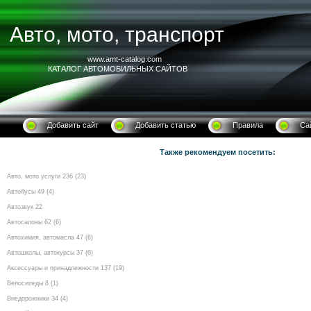
Авто, мото, транспорт
www.amt-catalog.com
КАТАЛОГ АВТОМОБИЛЬНЫХ САЙТОВ
Добавить сайт
Добавить статью
Правила
Са
Также рекомендуем посетить:
Авто, мото услуги 236 (23)
Автобусы 49 (4)
Автозвук 22
Автосалоны 62 (6)
Автохимия, автомасла 47 (6)
Автошколы, автокурсы 37 (6)
Аксессуары и принадлежности 137 (19)
Велосипеды 8 (1)
Внедорожники 34 (4)