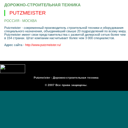
ДОРОЖНО-СТРОИТЕЛЬНАЯ ТЕХНИКА
PUTZMEISTER
РОССИЯ - МОСКВА
Putzmeister - современный производитель строительной техники и оборудования
специального назначения, объединивший свыше 20 подразделений по всему миру.
Putzmeister имеет свои представительства с развитой дилерской сетью более чем
в 154 странах. Штат компании насчитывает более чем 3 000 специалистов.
Адрес сайта -
http://www.putzmeister.ru/
Putzmeister - Дорожно-строительная техника
© 2007 Все права защищены.