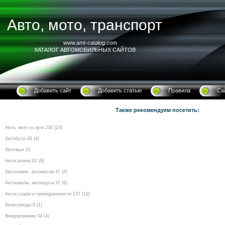
Авто, мото, транспорт
www.amt-catalog.com
КАТАЛОГ АВТОМОБИЛЬНЫХ САЙТОВ
Добавить сайт
Добавить статью
Правила
Са
Также рекомендуем посетить:
Авто, мото услуги 236 (23)
Автобусы 49 (4)
Автозвук 22
Автосалоны 62 (6)
Автохимия, автомасла 47 (6)
Автошколы, автокурсы 37 (6)
Аксессуары и принадлежности 137 (19)
Велосипеды 8 (1)
Внедорожники 34 (4)