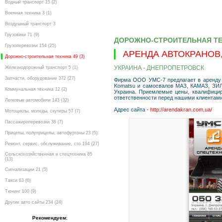
Водный транспорт 15 (2)
Военная техника 3 (1)
Воздушный транспорт 3
Грузовики 71 (9)
ДОРОЖНО-СТРОИТЕЛЬНАЯ Т
Грузоперевозки 154 (25)
АРЕНДА АВТОКРАНОВ
Дорожно-строительная техника 49 (3)
УКРАИНА - ДНЕПРОПЕТРОВСК
Железнодорожный транспорт 5 (1)
Запчасти, оборудование 372 (27)
Фирма ООО УМС-7 предлагает в аренду ст
Komatsu и самосвалов МАЗ, КАМАЗ, ЗИЛ.
Коммунальная техника 12 (2)
Украина. Приемлемые цены, квалифицир
ответственности перед нашими клиентами
Легковые автомобили 143 (32)
Адрес сайта -
http://arendakran.com.ua/
Мотоциклы, мопеды, скутеры 57 (7)
Пассажироперевозки 38 (7)
Прицепы, полуприцепы, автофургоны 23 (5)
Ремонт, сервис, обслуживание, сто 194 (27)
Сельскохозяйственная и спецтехника 85
(13)
Сигнализации 21 (5)
Такси 63 (6)
Тюнинг 100 (9)
Другие авто сайты 234 (24)
Рекомендуем: