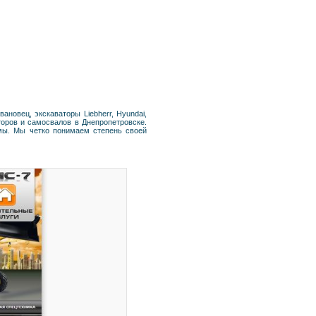
ановец, экскаваторы Liebherr, Hyundai,
торов и самосвалов в Днепропетровске.
мы. Мы четко понимаем степень своей