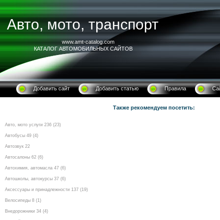
Авто, мото, транспорт
www.amt-catalog.com
КАТАЛОГ АВТОМОБИЛЬНЫХ САЙТОВ
Добавить сайт
Добавить статью
Правила
Са
Также рекомендуем посетить:
Авто, мото услуги 236 (23)
Автобусы 49 (4)
Автозвук 22
Автосалоны 62 (6)
Автохимия, автомасла 47 (6)
Автошколы, автокурсы 37 (6)
Аксессуары и принадлежности 137 (19)
Велосипеды 8 (1)
Внедорожники 34 (4)