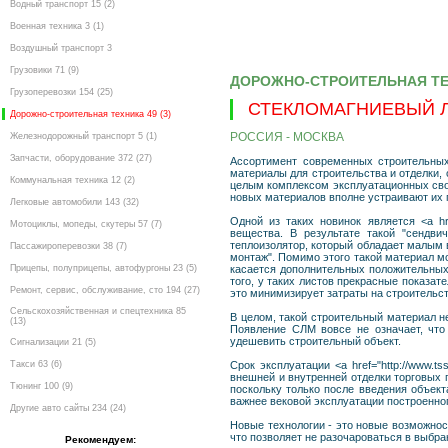
Водный транспорт 15 (2)
Военная техника 3 (1)
Воздушный транспорт 3
Грузовики 71 (9)
ДОРОЖНО-СТРОИТЕЛЬНАЯ Т
Грузоперевозки 154 (25)
СТЕКЛОМАГНИЕВЫЙ 
Дорожно-строительная техника 49 (3)
РОССИЯ - МОСКВА
Железнодорожный транспорт 5 (1)
Запчасти, оборудование 372 (27)
Ассортимент современных строительных
материалы для строительства и отделки,
Коммунальная техника 12 (2)
целым комплексом эксплуатационных свой
новых материалов вполне устраивают их 
Легковые автомобили 143 (32)
Одной из таких новинок является <a hre
Мотоциклы, мопеды, скутеры 57 (7)
вещества. В результате такой "сендвич
теплоизолятор, который обладает малым 
Пассажироперевозки 38 (7)
монтаж". Помимо этого такой материал м
Прицепы, полуприцепы, автофургоны 23 (5)
касается дополнительных положительных 
того, у таких листов прекрасные показат
Ремонт, сервис, обслуживание, сто 194 (27)
это минимизирует затраты на строительс
Сельскохозяйственная и спецтехника 85
В целом, такой строительный материал н
(13)
Появление СЛМ вовсе не означает, что
удешевить строительный объект.
Сигнализации 21 (5)
Такси 63 (6)
Срок эксплуатации <a href="http://www.t
внешней и внутренней отделки торговых 
Тюнинг 100 (9)
поскольку только после введения объек
важнее вековой эксплуатации построенног
Другие авто сайты 234 (24)
Новые технологии - это новые возможнос
что позволяет не разочароваться в выбра
Рекомендуем: