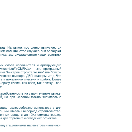
зад. На рынок постоянно выпускаются
яющем большинстве случаев они обладают
тика, эксплуатационные характеристики
льких слоев наполнителя и армирующего
.tssml.ru/">СМЛ</a> - это прекрасный
гии "быстрое строительство" или "сухой
лоского шифера, ДВП, фанеры и т.д. Что
ть к появлению плесени и грибка. Более
сразу клеить как обои, так плитку - все
ит.
стребованность на строительном рынке.
ей, но при желании можно значительно
атериал целесообразно использовать для
жен минимальный период строительства,
енных средств для бизнесмена гораздо
ы для торговых и складских объектов.
ксплуатационными параметрами новинки,