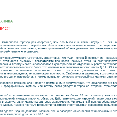
ЕХНИКА
ЛИСТ
 материалов гораздо разнообразнее, чем это было еще каких-нибудь 5-10 лет на
 основанные на новых разработках. Что касается цен на такие новинки, то в подавл
ств, которые позволяют сделать строительный объект дешевле. Как показывает прак
потребительскую аудиторию.
f="http://www.tssml.ru/">стекломагнезитовый лист</a>, который состоит из неско
" отличается высокими показателями прочности, помимо этого <a href="http://www
весом, а потому может использоваться для строительно-отделочных работ по техноло
ожет использоваться как более технологичный и экологичный заменитель ДСП, OSB, п
качеств стекломагнезитового листа, то стоит отметить его долговечность и стойкос
ели звукопоглощения, теплоизоляции, прочности. Стабильность размеров, возможность 
тво и отделочные работы, а потому повышает ценность многослойных магнезитовых пл
евероятно функционален, прост в применении и эксплуатации, что обусловило его во
 к традиционному кирпичу или бетону резко упадет интерес со стороны строител
ssml.ru/">стекломагниевого листа</a> составляет не более 15 лет, а потому этот м
помещений, складов и прочих объектов. Действительно, для строений такого рода ва
та в эксплуатацию можно начать срок окупаемости. Минимальный период обора влож
о здания. Именно поэтому технологии "быстрого строительства" невероятно популярн
ти сделать здание дешевле. Главное, точно разобраться со всеми техническими и э
нном материале даже через 10-15 лет.