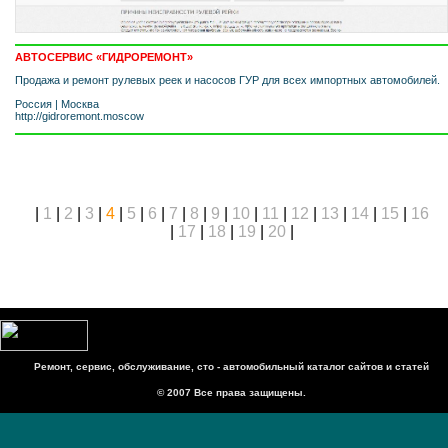
АВТОСЕРВИС «ГИДРОРЕМОНТ»
Продажа и ремонт рулевых реек и насосов ГУР для всех импортных автомобилей.
Россия
|
Москва
http://gidroremont.moscow
|
1
|
2
|
3
|
4
|
5
|
6
|
7
|
8
|
9
|
10
|
11
|
12
|
13
|
14
|
15
|
16
|
17
|
18
|
19
|
20
|
Ремонт, сервис, обслуживание, сто - автомобильный каталог сайтов и статей
© 2007 Все права защищены.