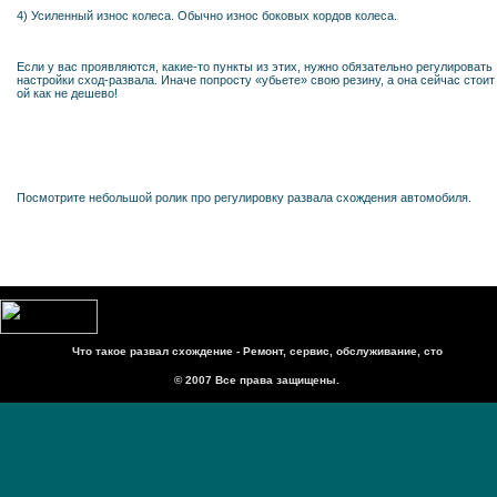
4) Усиленный износ колеса. Обычно износ боковых кордов колеса.
Если у вас проявляются, какие-то пункты из этих, нужно обязательно регулировать
настройки сход-развала. Иначе попросту «убьете» свою резину, а она сейчас стоит
ой как не дешево!
Посмотрите небольшой ролик про регулировку развала схождения автомобиля.
Что такое развал схождение - Ремонт, сервис, обслуживание, сто
© 2007 Все права защищены.