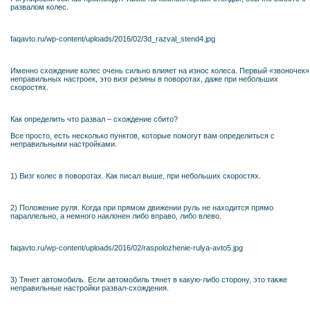
развалом колес.
faqavto.ru/wp-content/uploads/2016/02/3d_razval_stend4.jpg
Именно схождение колес очень сильно влияет на износ колеса. Первый «звоночек»
неправильных настроек, это визг резины в поворотах, даже при небольших
скоростях.
Как определить что развал – схождение сбито?
Все просто, есть несколько пунктов, которые помогут вам определиться с
неправильными настройками.
1) Визг колес в поворотах. Как писал выше, при небольших скоростях.
2) Положение руля. Когда при прямом движении руль не находится прямо
параллельно, а немного наклонен либо вправо, либо влево.
faqavto.ru/wp-content/uploads/2016/02/raspolozhenie-rulya-avto5.jpg
3) Тянет автомобиль. Если автомобиль тянет в какую-либо сторону, это также
неправильные настройки развал-схождения.