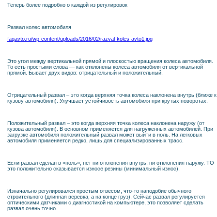
Теперь более подробно о каждой из регулировок
Развал колес автомобиля
faqavto.ru/wp-content/uploads/2016/02/razval-koles-avto1.jpg
Это угол между вертикальной прямой и плоскостью вращения колеса автомобиля.
То есть простыми слова — как отклонены колеса автомобиля от вертикальной
прямой. Бывает двух видов: отрицательный и положительный.
Отрицательный развал – это когда верхняя точка колеса наклонена внутрь (ближе к
кузову автомобиля). Улучшает устойчивость автомобиля при крутых поворотах.
Положительный развал – это когда верхняя точка колеса наклонена наружу (от
кузова автомобиля). В основном применяется для нагруженных автомобилей. При
загрузке автомобиля положительный развал может выйти в ноль. На легковых
автомобиля применяется редко, лишь для специализированных трасс.
Если развал сделан в «ноль», нет ни отклонения внутрь, ни отклонения наружу. ТО
это положительно сказывается износе резины (минимальный износ).
Изначально регулировался простым отвесом, что-то наподобие обычного
строительного (длинная веревка, а на конце груз). Сейчас развал регулируется
оптическими датчиками с диагностикой на компьютере, это позволяет сделать
развал очень точно.