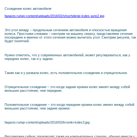
Схождение колес автомобиля
faqavto.ru/wp-content/uploads/2016/02/shozhdenie-koles-avto2.jpg
Это угол между – продольным сечением автомобиля и плоскостью вращения
колеса. Простыми словами – смотрим на машину сверху, представляем сечение
посередине и именно от этого сечения можно вычитать угол. Смотрим рисунок, так
будет понятней.
Нужно отметить, что у современных автомобилей, может регулироваться, как у
передних колес, так и у задних.
Также как и у развала колес, есть положительное схождение и отрицательное.
Отрицательное схождение – это когда задние кромки колес имеют между собой
меньшее расстояние, чем передние.
Положительное схождение – это когда передние кромки колес имеют между собой
меньшее расстояние, чем задние кромки.
faqavto.ru/wp-content/uploads/2016/02/kromki-koles3.jpg
Регулировки сейчас производят также на компьютерных стендах, обычно вместе с