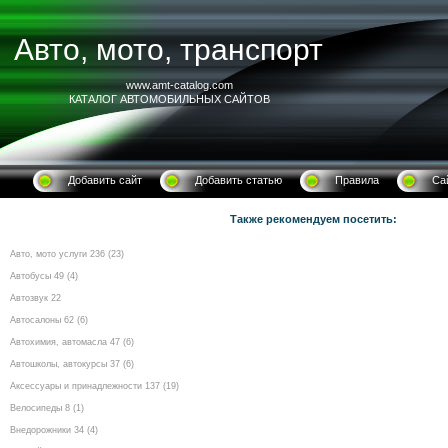
Авто, мото, транспорт
www.amt-catalog.com
КАТАЛОГ АВТОМОБИЛЬНЫХ САЙТОВ
Добавить сайт
Добавить статью
Правила
Са
Также рекомендуем посетить:
Авто, мото услуги 236 (23)
Автобусы 49 (4)
Автозвук 22
Автосалоны 62 (6)
Автохимия, автомасла 47 (6)
Автошколы, автокурсы 37 (6)
Аксессуары и принадлежности 137 (19)
Велосипеды 8 (1)
Внедорожники 34 (4)