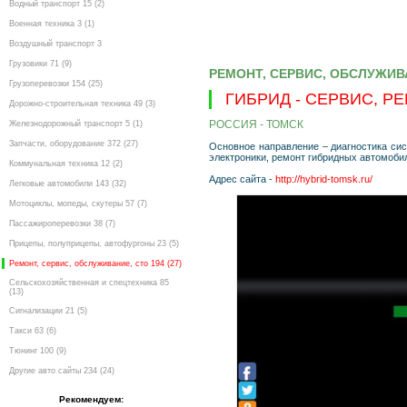
Водный транспорт 15 (2)
Военная техника 3 (1)
Воздушный транспорт 3
Грузовики 71 (9)
РЕМОНТ, СЕРВИС, ОБСЛУЖИВ
Грузоперевозки 154 (25)
ГИБРИД - СЕРВИС, Р
Дорожно-строительная техника 49 (3)
РОССИЯ - ТОМСК
Железнодорожный транспорт 5 (1)
Запчасти, оборудование 372 (27)
Основное направление – диагностика сис
электроники, ремонт гибридных автомобил
Коммунальная техника 12 (2)
Адрес сайта -
http://hybrid-tomsk.ru/
Легковые автомобили 143 (32)
Мотоциклы, мопеды, скутеры 57 (7)
Пассажироперевозки 38 (7)
Прицепы, полуприцепы, автофургоны 23 (5)
Ремонт, сервис, обслуживание, сто 194 (27)
Сельскохозяйственная и спецтехника 85
(13)
Сигнализации 21 (5)
Такси 63 (6)
Тюнинг 100 (9)
Другие авто сайты 234 (24)
Рекомендуем: