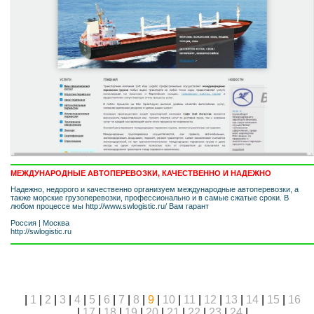
МЕЖДУНАРОДНЫЕ АВТОПЕРЕВОЗКИ, КАЧЕСТВЕННО И НАДЕЖНО
Надежно, недорого и качественно организуем международные автоперевозки, а
также морские грузоперевозки, профессионально и в самые сжатые сроки. В
любом процессе мы http://www.swlogistic.ru/ Вам гарант
Россия
|
Москва
http://swlogistic.ru
|
1
|
2
|
3
|
4
|
5
|
6
|
7
|
8
|
9
|
10
|
11
|
12
|
13
|
14
|
15
|
16
|
17
|
18
|
19
|
20
|
21
|
22
|
23
|
24
|