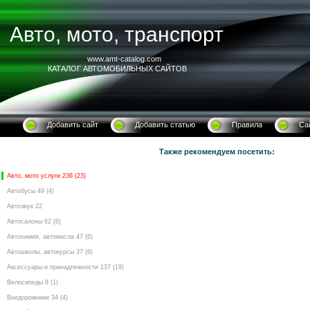
Авто, мото, транспорт
www.amt-catalog.com
КАТАЛОГ АВТОМОБИЛЬНЫХ САЙТОВ
Добавить сайт
Добавить статью
Правила
Са
Также рекомендуем посетить:
Авто, мото услуги 236 (23)
Автобусы 49 (4)
Автозвук 22
Автосалоны 62 (6)
Автохимия, автомасла 47 (6)
Автошколы, автокурсы 37 (6)
Аксессуары и принадлежности 137 (19)
Велосипеды 8 (1)
Внедорожники 34 (4)