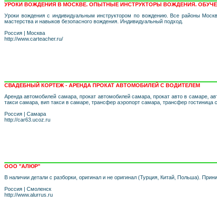
УРОКИ ВОЖДЕНИЯ В МОСКВЕ. ОПЫТНЫЕ ИНСТРУКТОРЫ ВОЖДЕНИЯ. ОБУЧЕ
Уроки вождения с индивидуальным инструктором по вождению. Все районы Москв
мастерства и навыков безопасного вождения. Индивидуальный подход.
Россия
|
Москва
http://www.carteacher.ru/
СВАДЕБНЫЙ КОРТЕЖ - АРЕНДА ПРОКАТ АВТОМОБИЛЕЙ С ВОДИТЕЛЕМ
Аренда автомобилей самара, прокат автомобилей самара, прокат авто в самаре, ав
такси самара, вип такси в самаре, трансфер аэропорт самара, трансфер гостиница 
Россия
|
Самара
http://car63.ucoz.ru
ООО "АЛЮР"
В наличии детали с разборки, оригинал и не оригинал (Турция, Китай, Польша). Прин
Россия
|
Смоленск
http://www.alurrus.ru