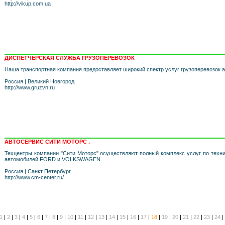
http://vikup.com.ua
ДИСПЕТЧЕРСКАЯ СЛУЖБА ГРУЗОПЕРЕВОЗОК
Наша транспортная компания предоставляет широкий спектр услуг грузоперевозок
Россия
|
Великий Новгород
http://www.gruzvn.ru
АВТОСЕРВИС СИТИ МОТОРC .
Техцентры компании "Сити Моторс" осуществляют полный комплекс услуг по техн
автомобилей FORD и VOLKSWAGEN.
Россия
|
Санкт Петербург
http://www.cm-center.ru/
1
|
2
|
3
|
4
|
5
|
6
|
7
|
8
|
9
|
10
|
11
|
12
|
13
|
14
|
15
|
16
|
17
|
18
|
19
|
20
|
21
|
22
|
23
|
24
|