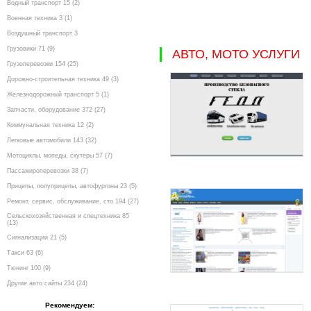
Водный транспорт 15 (2)
Военная техника 3 (1)
Воздушный транспорт 3
Грузовики 71 (9)
АВТО, МОТО УСЛУГИ
Грузоперевозки 154 (25)
Дорожно-строительная техника 49 (3)
Железнодорожный транспорт 5 (1)
Запчасти, оборудование 372 (27)
Коммунальная техника 12 (2)
Легковые автомобили 143 (32)
Мотоциклы, мопеды, скутеры 57 (7)
Пассажироперевозки 38 (7)
Прицепы, полуприцепы, автофургоны 23 (5)
Ремонт, сервис, обслуживание, сто 194 (27)
Сельскохозяйственная и спецтехника 85
(13)
Сигнализации 21 (5)
Такси 63 (6)
Тюнинг 100 (9)
Другие авто сайты 234 (24)
Рекомендуем: