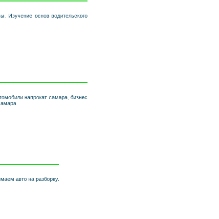
ы. Изучение основ водительского
томобили напрокат самара, бизнес
самара
имаем авто на разборку.