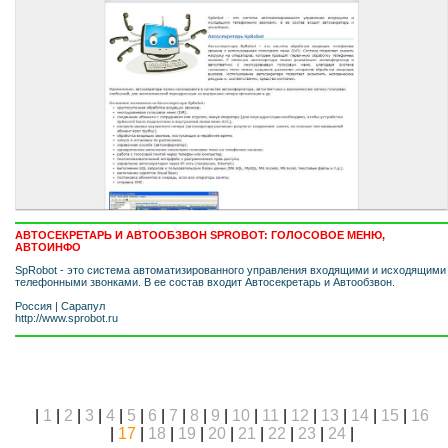
АВТОСЕКРЕТАРЬ И АВТООБЗВОН SPROBOT: ГОЛОСОВОЕ МЕНЮ,
АВТОИНФО
SpRobot - это система автоматизированного управления входящими и исходящими
телефонными звонками. В ее состав входит Автосекретарь и Автообзвон.
Россия
|
Сарапул
http://www.sprobot.ru
|
1
|
2
|
3
|
4
|
5
|
6
|
7
|
8
|
9
|
10
|
11
|
12
|
13
|
14
|
15
|
16
|
17
|
18
|
19
|
20
|
21
|
22
|
23
|
24
|