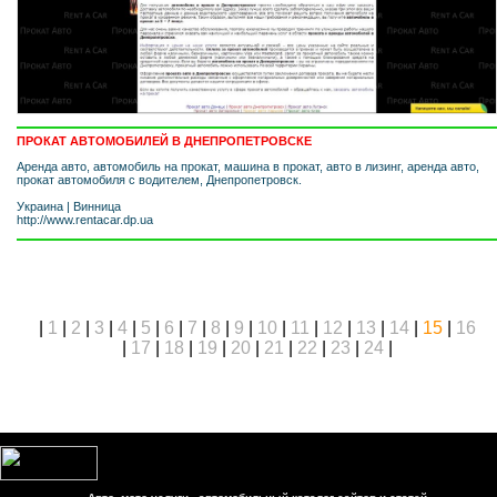
ПРОКАТ АВТОМОБИЛЕЙ В ДНЕПРОПЕТРОВСКЕ
Аренда авто, автомобиль на прокат, машина в прокат, авто в лизинг, аренда авто,
прокат автомобиля с водителем, Днепропетровск.
Украина
|
Винница
http://www.rentacar.dp.ua
|
1
|
2
|
3
|
4
|
5
|
6
|
7
|
8
|
9
|
10
|
11
|
12
|
13
|
14
|
15
|
16
|
17
|
18
|
19
|
20
|
21
|
22
|
23
|
24
|