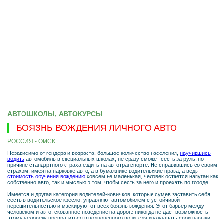
АВТОШКОЛЫ, АВТОКУРСЫ
БОЯЗНЬ ВОЖДЕНИЯ ЛИЧНОГО АВТО
РОССИЯ - ОМСК
Независимо от гендера и возраста, большое количество населения,
научившись
водить
автомобиль в специальных школах, не сразу сможет сесть за руль, по
причине стандартного страха ездить на автотранспорте. Не справившись со своим
страхом, имея на парковке авто, а в бумажнике водительские права, а ведь
стоимость обучения вождению
совсем не маленькая, человек остается напуган как
собственно авто, так и мыслью о том, чтобы сесть за него и проехать по городе.
Имеется и другая категория водителей-новичков, которые сумев заставить себя
сесть в водительское кресло, управляют автомобилем с устойчивой
нерешительностью и маскируют от всех боязнь вождения. Этот барьер между
человеком и авто, скованное поведение на дороге никогда не даст возможность
этому человеку превратиться в полноценного водителя и улучшать свои навыки