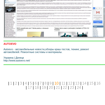
AUTOEVO
Autoevo - автомобильные новости,обзоры краш-тестов, тюнинг, ремонт
автомобилей. Ремонтные системы и материалы.
Украина
|
Донецк
http://www.autoevo.net/
|
1
|
2
|
3
|
4
|
5
|
6
|
7
|
8
|
9
|
10
|
11
|
12
|
13
|
14
|
15
|
16
|
17
|
18
|
19
|
20
|
21
|
22
|
23
|
24
|