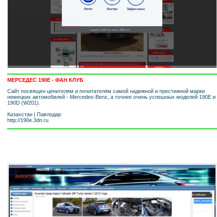
МЕРСЕДЕС 190Е - ФАН КЛУБ
Сайт посвящен ценителям и почитателям самой надежной и престижной марки
немецких автомобилей - Mercedes-Benz, а точнее очень успешных моделей 190Е и
190D (W201).
Казахстан
|
Павлодар
http://190e.3dn.ru