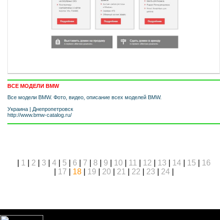
ВСЕ МОДЕЛИ BMW
Все модели BMW. Фото, видео, описание всех моделей BMW.
Украина
|
Днепропетровск
http://www.bmw-catalog.ru/
|
1
|
2
|
3
|
4
|
5
|
6
|
7
|
8
|
9
|
10
|
11
|
12
|
13
|
14
|
15
|
16
|
17
|
18
|
19
|
20
|
21
|
22
|
23
|
24
|