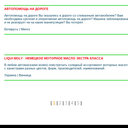
АВТОПОМОЩЬ НА ДОРОГЕ
Автопомощь на дороге Вы оказались в дороге со сломанным автомобилем? Вам
необходима срочная и оперативная автопомощь на дороге? Машина заблокирована
и не реагирует ни на какие манипуляции? Вы потерял
Беларусь
|
Минск
LIQUI MOLY - НЕМЕЦКОЕ МОТОРНОЕ МАСЛО ЭКСТРА КЛАССА
В любом автомагазине можно повстречать солидный ассортимент моторных масел
с канистрами разных цветов, форм, производителей, наименований.
Украина
|
Винница
|
1
|
2
|
3
|
4
|
5
|