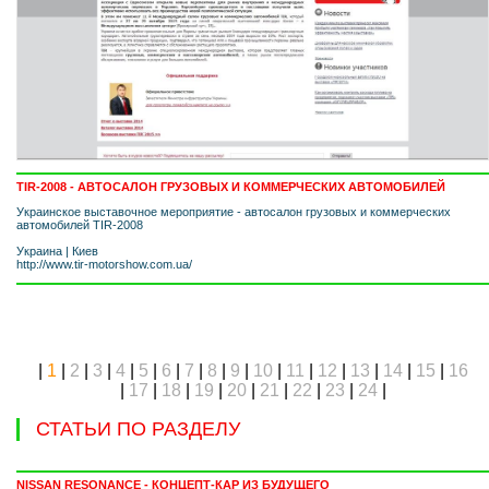
TIR-2008 - АВТОСАЛОН ГРУЗОВЫХ И КОММЕРЧЕСКИХ АВТОМОБИЛЕЙ
Украинское выставочное мероприятие - автосалон грузовых и коммерческих
автомобилей TIR-2008
Украина
|
Киев
http://www.tir-motorshow.com.ua/
|
1
|
2
|
3
|
4
|
5
|
6
|
7
|
8
|
9
|
10
|
11
|
12
|
13
|
14
|
15
|
16
|
17
|
18
|
19
|
20
|
21
|
22
|
23
|
24
|
СТАТЬИ ПО РАЗДЕЛУ
NISSAN RESONANCE - КОНЦЕПТ-КАР ИЗ БУДУЩЕГО