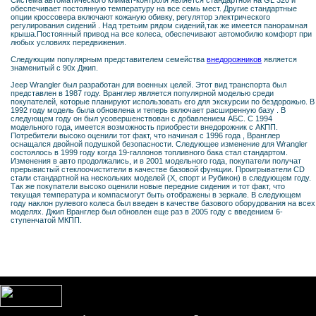
Система автоматического климат-контроля является стандартной на GL 320 и
обеспечивает постоянную температуру на все семь мест. Другие стандартные
опции кроссовера включают кожаную обивку, регулятор электрического
регулирования сидений . Над третьим рядом сидений,так же имеется панорамная
крыша.Постоянный привод на все колеса, обеспечивают автомобилю комфорт при
любых условиях передвижения.
Следующим популярным представителем семейства
внедорожников
является
знаменитый с 90х Джип.
Jeep Wrangler был разработан для военных целей. Этот вид транспорта был
представлен в 1987 году. Вранглер является популярной моделью среди
покупателей, которые планируют использовать его для экскурсии по бездорожью. В
1992 году модель была обновлена и теперь включает расширенную базу . В
следующем году он был усовершенствован с добавлением АБС. С 1994
модельного года, имеется возможность приобрести внедорожник с АКПП.
Потребители высоко оценили тот факт, что начиная с 1996 года , Вранглер
оснащался двойной подушкой безопасности. Следующее изменение для Wrangler
состоялось в 1999 году когда 19-галлонов топливного бака стал стандартом.
Изменения в авто продолжались, и в 2001 модельного года, покупатели получат
прерывистый стеклоочистители в качестве базовой функции. Проигрыватели CD
стали стандартной на нескольких моделей (Х, спорт и Рубикон) в следующем году.
Так же покупатели высоко оценили новые передние сидения и тот факт, что
текущая температура и компасмогут быть отображены в зеркале. В следующем
году наклон рулевого колеса был введен в качестве базового оборудования на всех
моделях. Джип Вранглер был обновлен еще раз в 2005 году с введением 6-
ступенчатой МКПП.