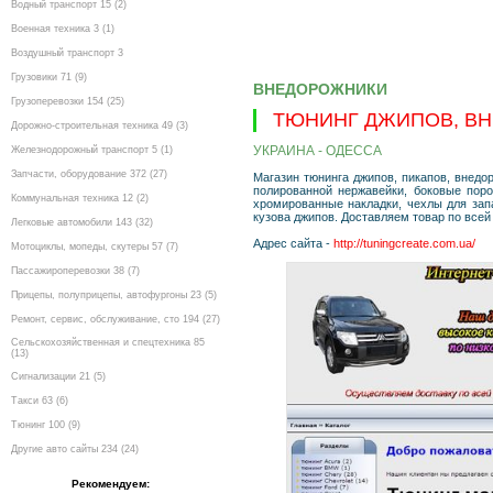
Водный транспорт 15 (2)
Военная техника 3 (1)
Воздушный транспорт 3
Грузовики 71 (9)
ВНЕДОРОЖНИКИ
Грузоперевозки 154 (25)
ТЮНИНГ ДЖИПОВ, ВН
Дорожно-строительная техника 49 (3)
УКРАИНА - ОДЕССА
Железнодорожный транспорт 5 (1)
Запчасти, оборудование 372 (27)
Магазин тюнинга джипов, пикапов, внедо
полированной нержавейки, боковые поро
Коммунальная техника 12 (2)
хромированные накладки, чехлы для зап
кузова джипов. Доставляем товар по все
Легковые автомобили 143 (32)
Адрес сайта -
http://tuningcreate.com.ua/
Мотоциклы, мопеды, скутеры 57 (7)
Пассажироперевозки 38 (7)
Прицепы, полуприцепы, автофургоны 23 (5)
Ремонт, сервис, обслуживание, сто 194 (27)
Сельскохозяйственная и спецтехника 85
(13)
Сигнализации 21 (5)
Такси 63 (6)
Тюнинг 100 (9)
Другие авто сайты 234 (24)
Рекомендуем: