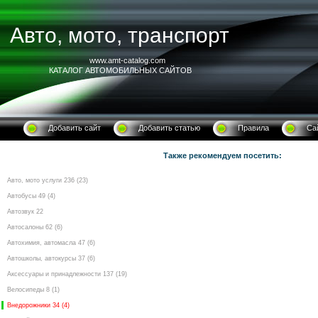
Авто, мото, транспорт
www.amt-catalog.com
КАТАЛОГ АВТОМОБИЛЬНЫХ САЙТОВ
Добавить сайт
Добавить статью
Правила
Са
Также рекомендуем посетить:
Авто, мото услуги 236 (23)
Автобусы 49 (4)
Автозвук 22
Автосалоны 62 (6)
Автохимия, автомасла 47 (6)
Автошколы, автокурсы 37 (6)
Аксессуары и принадлежности 137 (19)
Велосипеды 8 (1)
Внедорожники 34 (4)