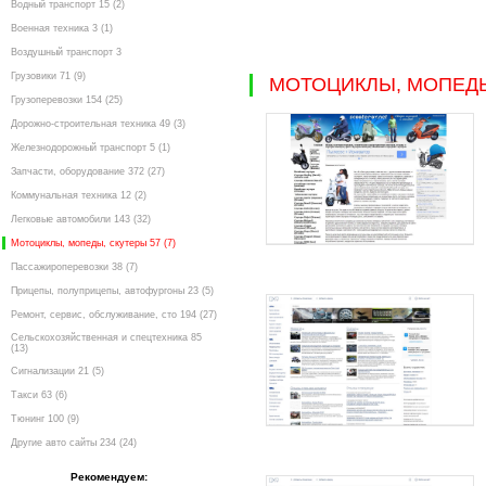
Водный транспорт 15 (2)
Военная техника 3 (1)
Воздушный транспорт 3
Грузовики 71 (9)
МОТОЦИКЛЫ, МОПЕДЫ
Грузоперевозки 154 (25)
Дорожно-строительная техника 49 (3)
Железнодорожный транспорт 5 (1)
Запчасти, оборудование 372 (27)
Коммунальная техника 12 (2)
Легковые автомобили 143 (32)
Мотоциклы, мопеды, скутеры 57 (7)
Пассажироперевозки 38 (7)
Прицепы, полуприцепы, автофургоны 23 (5)
Ремонт, сервис, обслуживание, сто 194 (27)
Сельскохозяйственная и спецтехника 85
(13)
Сигнализации 21 (5)
Такси 63 (6)
Тюнинг 100 (9)
Другие авто сайты 234 (24)
Рекомендуем: