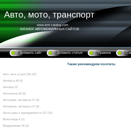
Авто, мото, транспорт
www.amt-catalog.com
КАТАЛОГ АВТОМОБИЛЬНЫХ САЙТОВ
Добавить сайт
Добавить статью
Правила
Са
Также рекомендуем посетить:
Авто, мото услуги 236 (23)
Автобусы 49 (4)
Автозвук 22
Автосалоны 62 (6)
Автохимия, автомасла 47 (6)
Автошколы, автокурсы 37 (6)
Аксессуары и принадлежности 137 (19)
Велосипеды 8 (1)
Внедорожники 34 (4)