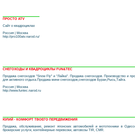
ПРОСТО ATV
Сайт о квадроциклах
Россия
|
Москва
http://pro100atv.narod.ru/
СНЕГОХОДЫ И КВАДРОЦИКЛЫ FUN&TEC
Продажа снегоходов "Snow Fly" и "Лайка". Продажа снегоходов. Производство и пр
для активного отдыха.Продажа мини снегоходов,снегоходов Буран,Рысь,Тайга.
Россия
|
Москва
http://www.funtec.narod.ru
ЮЛИЙ - КОМФОРТ ТВОЕГО ПЕРЕДВИЖЕНИЯ
Продажа, обслуживание, ремонт японских автомобилей и мототехники в Одессе
брокерские услуги, контейнерные перевозки, автовозы TIR, CMR.