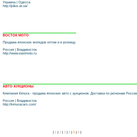
Украина
|
Одесса
http://julius.at.ua/
ВОСТОК МОТО
Продажа японских мопедов оптом и в розницу.
Россия
|
Владивосток
http://www.eastmoto.ru
АВТО АУКЦИОНЫ
Компания Kimura - продажа японских авто с аукционов. Доставка по регионам России
Россия
|
Владивосток
http://kimuracars.com/
|
1
|
2
|
3
|
4
|
5
|
6
|