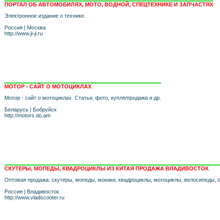
ПОРТАЛ ОБ АВТОМОБИЛЯХ, МОТО, ВОДНОЙ, СПЕЦТЕХНИКЕ И ЗАПЧАСТЯХ
Электронное издание о технике.
Россия
|
Москва
http://www.ji-ji.ru
МОТОР - САЙТ О МОТОЦИКЛАХ
Мотор - сайт о мотоциклах. Статьи, фото, купля/продажа и др.
Беларусь
|
Бобруйск
http://motors.do.am
СКУТЕРЫ, МОПЕДЫ, КВАДРОЦИКЛЫ ИЗ КИТАЯ ПРОДАЖА ВЛАДИВОСТОК
Оптовая продажа: скутеры, мопеды, мокики, квадроциклы, мотоциклы, велосипеды, 
Россия
|
Владивосток
http://www.vladscooter.ru