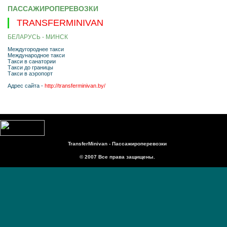
ПАССАЖИРОПЕРЕВОЗКИ
TRANSFERMINIVAN
БЕЛАРУСЬ - МИНСК
Междугороднее такси
Международное такси
Такси в санатории
Такси до границы
Такси в аэропорт
Адрес сайта -
http://transferminivan.by/
TransferMinivan - Пассажироперевозки
© 2007 Все права защищены.